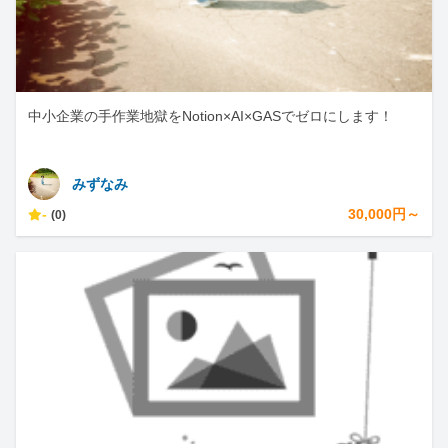
中小企業の手作業地獄をNotion×AI×GASでゼロにします！
みずなみ
-
30,000円～
(0)