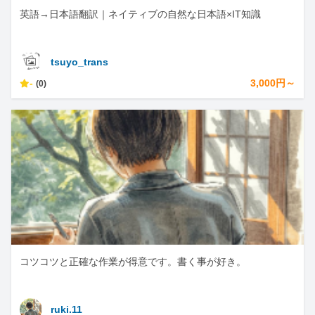
英語→日本語翻訳｜ネイティブの自然な日本語×IT知識
tsuyo_trans
-
3,000円～
(0)
コツコツと正確な作業が得意です。書く事が好き。
ruki.11