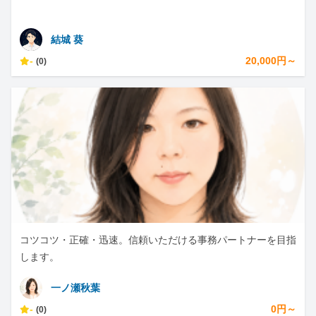
結城 葵
-
20,000円～
(0)
コツコツ・正確・迅速。信頼いただける事務パートナーを目指
します。
一ノ瀬秋葉
-
0円～
(0)