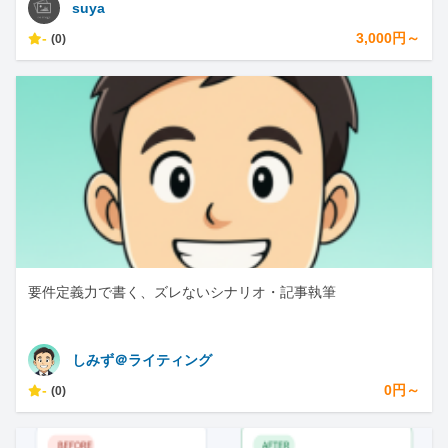
suya
-
3,000円～
(0)
要件定義力で書く、ズレないシナリオ・記事執筆
しみず＠ライティング
-
0円～
(0)