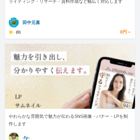
ライティング・リサーチ・資料作成など幅広く対応します
田中元喜
-
0円～
(0)
やわらかな雰囲気で魅力が伝わるSNS画像・バナー・LPを制
作します
-fy-