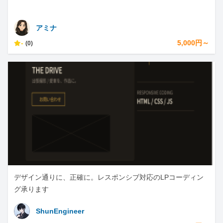
アミナ
-
5,000円～
(0)
デザイン通りに、正確に。レスポンシブ対応のLPコーディン
グ承ります
ShunEngineer