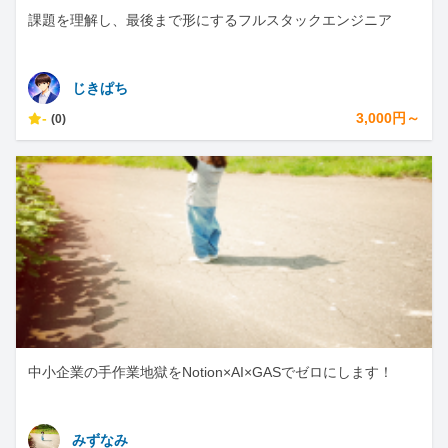
課題を理解し、最後まで形にするフルスタックエンジニア
じきぱち
-
3,000円～
(0)
中小企業の手作業地獄をNotion×AI×GASでゼロにします！
みずなみ