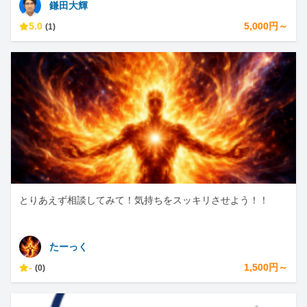
鎌田大輝
5.0
5,000円～
(1)
とりあえず相談してみて！気持ちをスッキリさせよう！！
たーっく
-
1,500円～
(0)