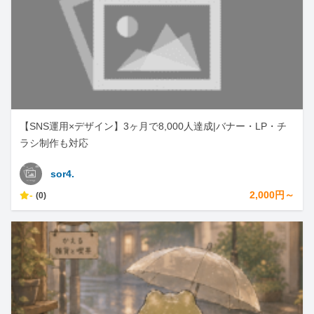
【SNS運用×デザイン】3ヶ月で8,000人達成|バナー・LP・チ
ラシ制作も対応
sor4.
-
2,000円～
(0)