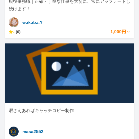
現役事務職｜正確・丁寧な仕事を大切に、常にアップデートし
続けます！
wakaba.Y
-
1,000円～
(0)
暇さえあればキャッチコピー制作
masa2552