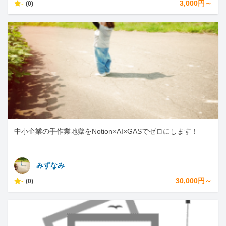
-
3,000円～
(0)
中小企業の手作業地獄をNotion×AI×GASでゼロにします！
みずなみ
-
30,000円～
(0)