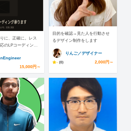
目的を確認→見た人を行動させ
りに、正確に。レス
るデザイン制作をします
応のLPコーディング
りんご／デザイナー
nEngineer
-
2,000円～
(0)
15,000円～