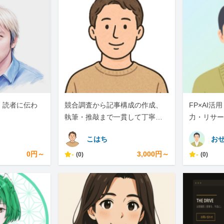
、読者に伝わ
競合調査から記事構成の作成、
FP×AI
執筆・推敲まで一貫して丁寧に
力・リサー
対応します
で
こはち
おせ
0円～
-
3,000円～
-
(0)
(0)