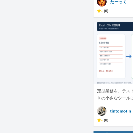
たーっく
-
(0)
定型業務を、テス
きの小さなツール
tintomotin
-
(0)