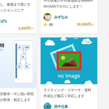
中小企業の手作業地獄をNotion×
し、最後まで形にす
AI×GASでゼロにします！
ックエンジニア
みずなみ
きぱち
-
30,000円～
(0)
3,000円～
ライティング・リサーチ・資料
宗教学・ITに強い研究
作成など幅広く対応します
が執筆・校正します
田中元喜