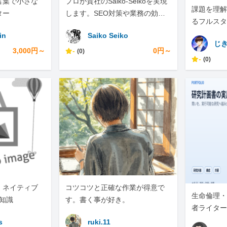
言葉で小さな
プロが貴社のSaiko-Seikoを実現
課題を理解
ター
します。SEO対策や業務の効率
るフルスタ
化は、ぜひ私にお任せくださ
in
Saiko Seiko
い。
じ
3,000円～
-
0円～
(0)
-
(0)
｜ネイティブ
コツコツと正確な作業が得意で
生命倫理・
T知識
す。書く事が好き。
者ライター
s
ruki.11