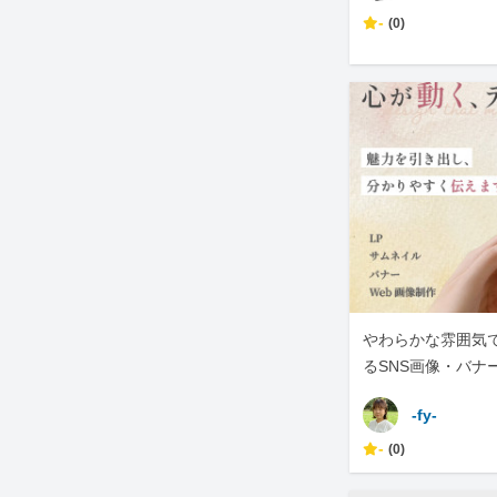
-
(0)
やわらかな雰囲気
るSNS画像・バナ
します
-fy-
-
(0)