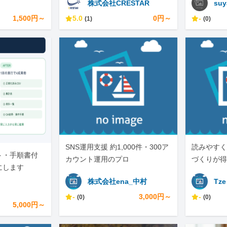
株式会社CRESTAR
suy
1,500円～
5.0
0円～
-
(1)
(0)
SNS運用支援 約1,000件・300ア
読みやすく
ト・手順書付
カウント運用のプロ
づくりが得
にします
株式会社ena_中村
Tze
-
3,000円～
-
(0)
(0)
5,000円～