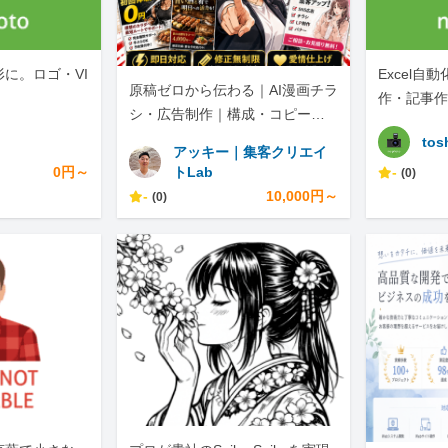
に。ロゴ・VI
Excel自
原稿ゼロから伝わる｜AI漫画チラ
作・記事作
シ・広告制作｜構成・コピー・S
NS展開まで
tos
アッキー｜集客クリエイ
0円～
トLab
-
(0)
-
10,000円～
(0)