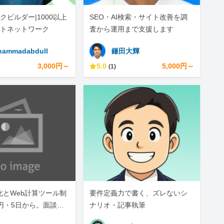
クビルダー|1000以上
SEO・AI検索・サイト改善を調
トネットワーク
査から運用まで支援します
ammadabdull
鎌田大輝
3,000円～
5.0
5,000円～
(1)
動化とWeb計算ツール制
要件定義力で書く、ズレないシ
0円・5日から。面談な
ナリオ・記事執筆
完結