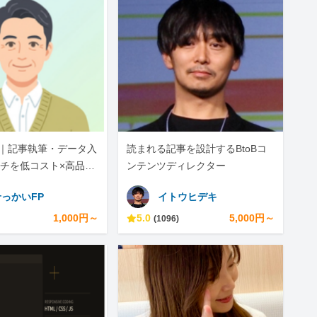
活用｜記事執筆・データ入
読まれる記事を設計するBtoBコ
チを低コスト×高品質
ンテンツディレクター
っかいFP
イトウヒデキ
1,000円～
5.0
5,000円～
(1096)