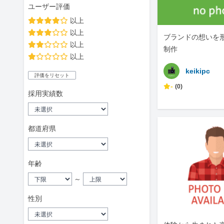
ユーザー評価
以上
以上
ブランドの想いを形
以上
制作
以上
keikipc
評価をリセット
-
(0)
採用実績数
都道府県
年齢
～
性別