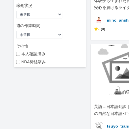
体験から生まれた
稼働状況
安心を届けるライ
miho_ansh
週の作業時間
-
(0)
その他
本人確認済み
NDA締結済み
英語→日本語翻訳
の自然な日本語×I
tsuyo_tran