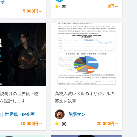
ナオ
-
0円～
(0)
5,000円～
説向けの世界観・物
高校入試レベルのオリジナルの
画を設計します
英文を執筆
S｜世界観・IP企画
英語マン
10,000円～
-
20,000円～
(0)