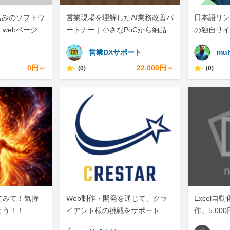
込みのソフトウ
営業現場を理解したAI業務改善パ
日本語リン
webページの
ートナー｜小さなPoCから納品
の独自サイ
します。
営業DXサポート
muh
0円～
-
22,000円～
-
(0)
(0)
てみて！気持
Web制作・開発を通じて、クラ
Excel自
よう！！
イアント様の挑戦をサポートし
作。5,00
ています。
しテキスト