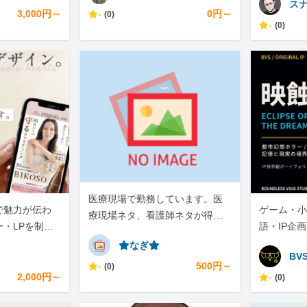
ス
3,000円～
-
0円～
(0)
-
(0)
医療現場で勤務しています。医
で魅力が伝わ
ゲーム・小
療現場ネタ、看護師ネタが得意
ー・LPを制作
語・IP企
です。
⭐︎なぎ⭐︎
BV
-
500円～
(0)
2,000円～
-
(0)