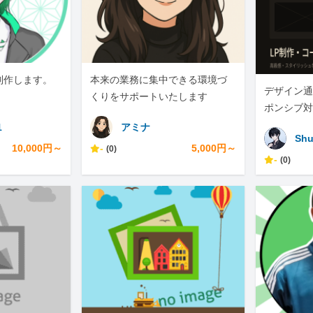
制作します。
本来の業務に集中できる環境づ
デザイン通
くりをサポートいたします
ポンシブ対
承ります
1
アミナ
Shu
10,000円～
-
5,000円～
(0)
-
(0)