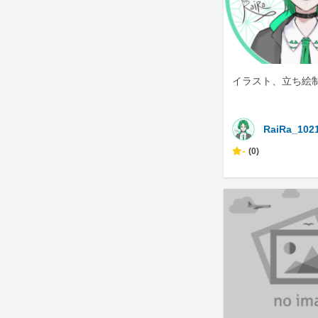
イラスト、立ち絵
RaiRa_102
-
(0)