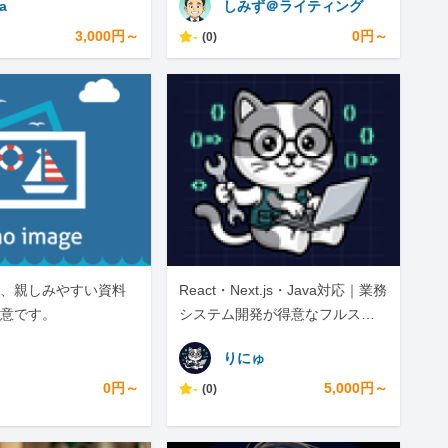
a
しみず＠ライティング
3,000円～
-
0円～
(0)
、親しみやすい資料
React・Next.js・Java対応｜業務
意です。
システム開発が得意なフルスタ
ックエンジニア
りにゅ
0円～
-
5,000円～
(0)