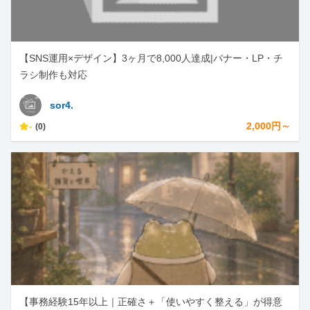
【SNS運用×デザイン】3ヶ月で8,000人達成|バナー・LP・チ
ラシ制作も対応
sor4.
-
2,000円～
(0)
【事務経験15年以上｜正確さ＋「使いやすく整える」が得意