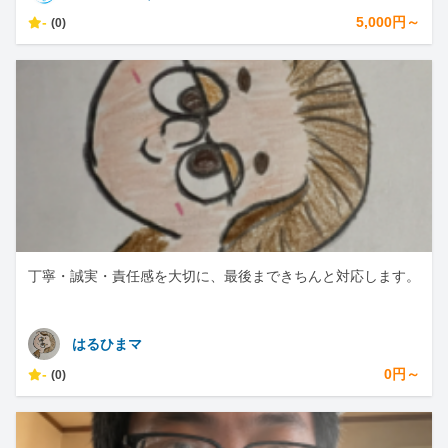
-
5,000円～
(0)
丁寧・誠実・責任感を大切に、最後まできちんと対応します。
はるひまマ
-
0円～
(0)