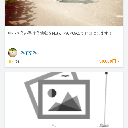
中小企業の手作業地獄をNotion×AI×GASでゼロにします！
みずなみ
-
30,000円～
(0)