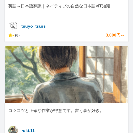
英語→日本語翻訳｜ネイティブの自然な日本語×IT知識
tsuyo_trans
-
3,000円～
(0)
コツコツと正確な作業が得意です。書く事が好き。
ruki.11