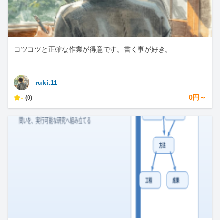
コツコツと正確な作業が得意です。書く事が好き。
ruki.11
-
0円～
(0)