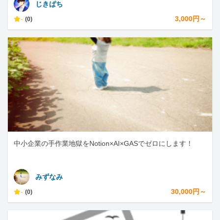
じきぱち
-
3,000円～
(0)
中小企業の手作業地獄をNotion×AI×GASでゼロにします！
みずなみ
-
30,000円～
(0)