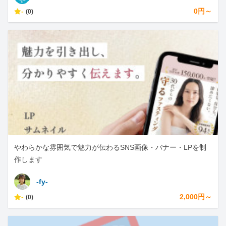
-
0円～
(0)
やわらかな雰囲気で魅力が伝わるSNS画像・バナー・LPを制
作します
-fy-
-
2,000円～
(0)