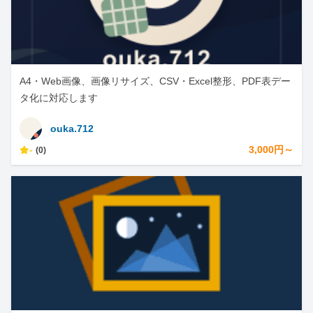
A4・Web画像、画像リサイズ、CSV・Excel整形、PDF表デー
タ化に対応します
ouka.712
-
3,000円～
(0)