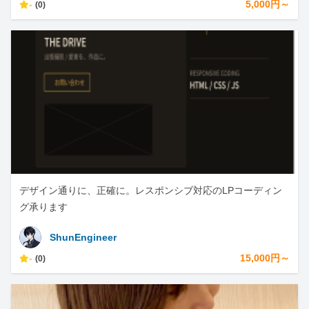
-
5,000円～
(0)
デザイン通りに、正確に。レスポンシブ対応のLPコーディン
グ承ります
ShunEngineer
-
15,000円～
(0)