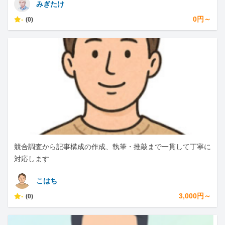
みぎたけ
-
0円～
(0)
競合調査から記事構成の作成、執筆・推敲まで一貫して丁寧に
対応します
こはち
-
3,000円～
(0)