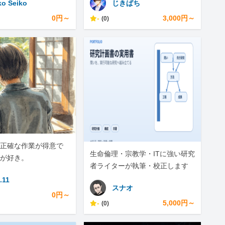
ko Seiko
じきぱち
0円～
-
3,000円～
(0)
正確な作業が得意で
生命倫理・宗教学・ITに強い研究
が好き。
者ライターが執筆・校正します
.11
スナオ
0円～
-
5,000円～
(0)