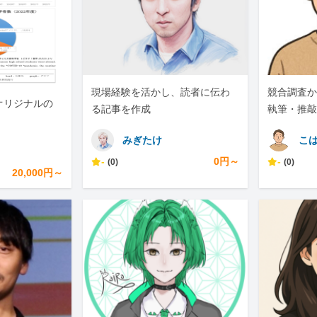
現場経験を活かし、読者に伝わ
競合調査か
オリジナルの
る記事を作成
執筆・推敲
対応します
みぎたけ
こ
-
0円～
-
(0)
(0)
20,000円～