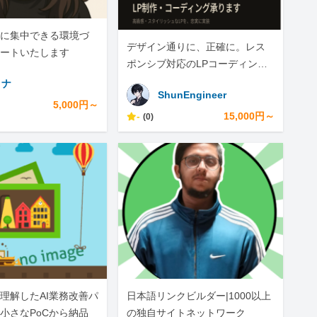
に集中できる環境づ
デザイン通りに、正確に。レス
ートいたします
ポンシブ対応のLPコーディング
承ります
ミナ
ShunEngineer
5,000円～
-
15,000円～
(0)
理解したAI業務改善パ
日本語リンクビルダー|1000以上
小さなPoCから納品
の独自サイトネットワーク