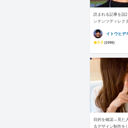
読まれる記事を設計
ンテンツディレク
イトウヒデ
5.0
(1096)
目的を確認→見た
るデザイン制作を