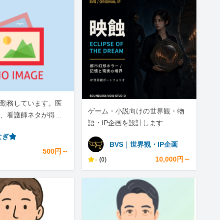
勤務しています。医
ゲーム・小説向けの世界観・物
、看護師ネタが得意
語・IP企画を設計します
なぎ⭐︎
BVS｜世界観・IP企画
500円～
-
10,000円～
(0)