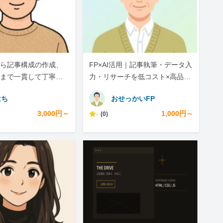
ら記事構成の作成、
FP×AI活用｜記事執筆・データ入
まで一貫して丁寧に
力・リサーチを低コスト×高品質
で
はち
おせっかいFP
3,000円～
-
1,000円～
(0)