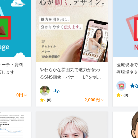
サーチ・資料
医療現場で
やわらかな雰囲気で魅力が伝わ
応します
療現場ネタ
るSNS画像・バナー・LPを制作
です。
します
⭐︎
-fy-
0円～
-
(0)
-
2,000円～
(0)