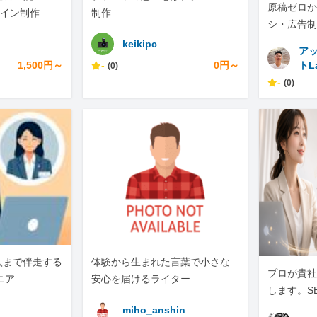
原稿ゼロか
ザイン制作
制作
シ・広告制
NS展開ま
keikipc
ア
1,500円～
-
0円～
トL
(0)
-
(0)
入まで伴走する
体験から生まれた言葉で小さな
プロが貴社の
ニア
安心を届けるライター
します。S
化は、ぜひ
miho_anshin