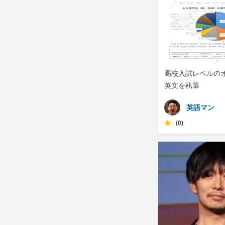
高校入試レベルの
英文を執筆
英語マン
-
(0)