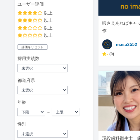
ユーザー評価
以上
以上
暇さえあればキャ
以上
作
以上
masa2552
評価をリセット
-
(0)
採用実績数
都道府県
年齢
～
性別
現役歯科衛生士｜