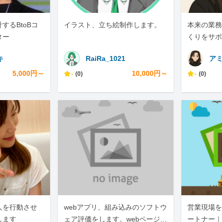
するBtoBコ
イラスト、立ち絵制作します。
本来の業務
ター
くりをサポ
キ
RaiRa_1021
ア
5,000円～
-
10,000円～
-
(0)
(0)
人を行動させ
webアプリ、組み込みのソフトウ
営業現場を
します
ェア評価をします。webページの
ートナー｜