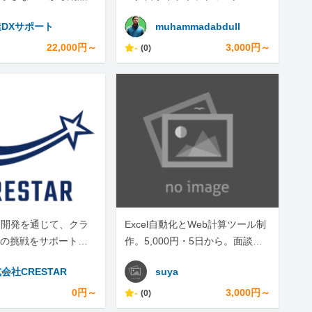
DXサポート
muhammadabdull
22,000円～
-
3,000円～
(0)
・開発を通じて、クラ
Excel自動化とWeb計算ツール制
の挑戦をサポートし
作。5,000円・5日から。面談な
しテキスト完結
会社CRESTAR
suya
0円～
-
3,000円～
(0)