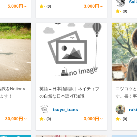
Sai
い。
5,000円～
-
3,000円～
(0)
-
(0)
をNotion×
英語→日本語翻訳｜ネイティブ
コツコツと
します！
の自然な日本語×IT知識
す。書く事
tsuyo_trans
ruki
30,000円～
-
3,000円～
-
(0)
(0)