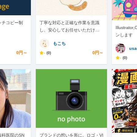
ッチコピー制
丁寧な対応と正確な作業を意識
Illustra
し、安心してお任せいただける
ンします
よう努めます。
もこち
usa
0円～
-
0円～
(0)
-
(0)
歯科医院のSN
ブランドの想いを形に。ロゴ・VI