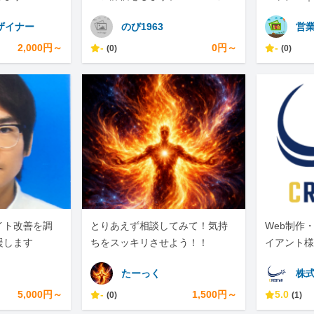
スクレイピングもします。
ザイナー
のび1963
営業
2,000円～
-
0円～
-
(0)
(0)
サイト改善を調
とりあえず相談してみて！気持
Web制作
援します
ちをスッキリさせよう！！
イアント様
ています。
たーっく
株式
5,000円～
-
1,500円～
5.0
(0)
(1)