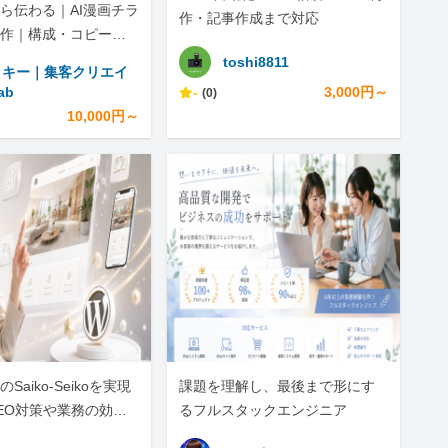
ら伝わる｜AI漫画チラ
作・記事作成まで対応
作｜構成・コピー・S
で
toshi8811
ッキー｜集客クリエイ
ab
-
3,000円～
(0)
10,000円～
Saiko-Seikoを実現
課題を理解し、最後まで形にす
EO対策や業務の効率
るフルスタックエンジニア
私にお任せくださ