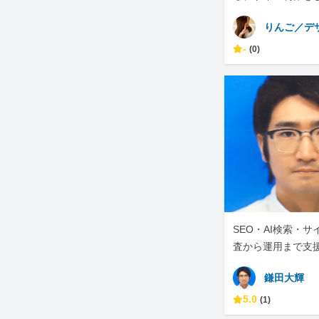
りんご／デ
-
(0)
SEO・AI検索・
査から運用まで支
鎌田大輝
5.0
(1)