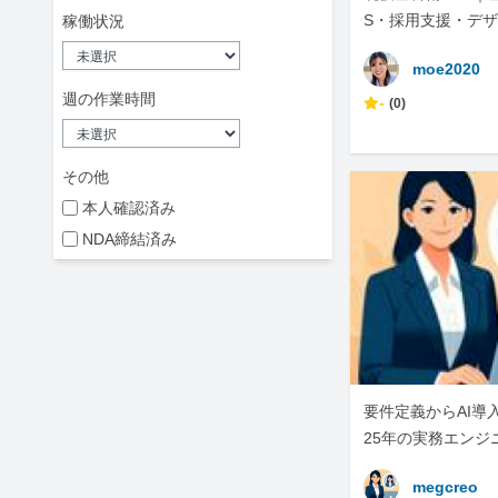
S・採用支援・デ
稼働状況
moe2020
週の作業時間
-
(0)
その他
本人確認済み
NDA締結済み
要件定義からAI導
25年の実務エンジ
megcreo