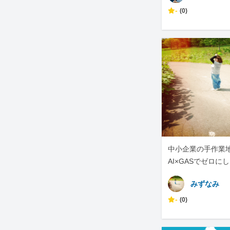
-
(0)
中小企業の手作業地獄
AI×GASでゼロに
みずなみ
-
(0)