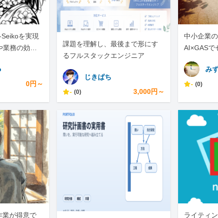
-Seikoを実現
中小企業の手
課題を理解し、最後まで形にす
や業務の効率
AI×GAS
るフルスタックエンジニア
任せくださ
o
み
じきぱち
0円～
-
(0)
-
3,000円～
(0)
作業が得意で
ライティン