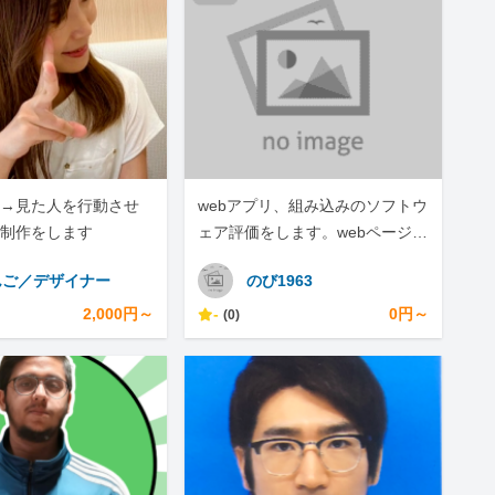
→見た人を行動させ
webアプリ、組み込みのソフトウ
制作をします
ェア評価をします。webページの
スクレイピングもします。
んご／デザイナー
のび1963
2,000円～
-
0円～
(0)