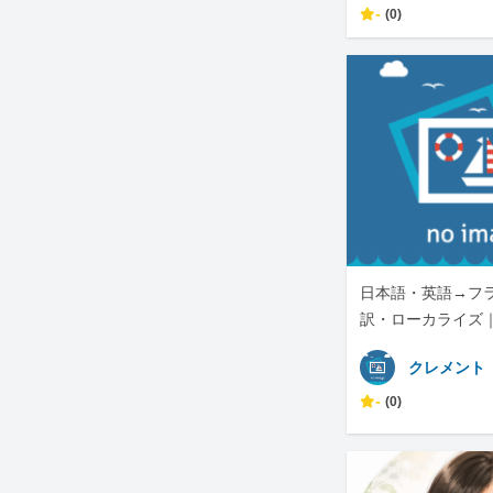
-
(0)
日本語・英語→フ
訳・ローカライズ｜
I自動化も対応しま
クレメント
-
(0)