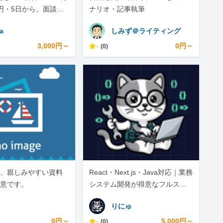
0円・5日から。面談な
ナリオ・記事執筆
完結
a
しみず＠ライティング
3,000円～
-
0円～
(0)
、親しみやすい資料
React・Next.js・Java対応｜業務
意です。
システム開発が得意なフルスタ
ックエンジニア
りにゅ
0円～
-
5,000円～
(0)