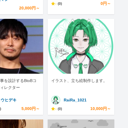
-
0円～
(0)
20,000円～
事を設計するBtoBコ
イラスト、立ち絵制作します。
ィレクター
トウヒデキ
RaiRa_1021
5,000円～
-
10,000円～
)
(0)