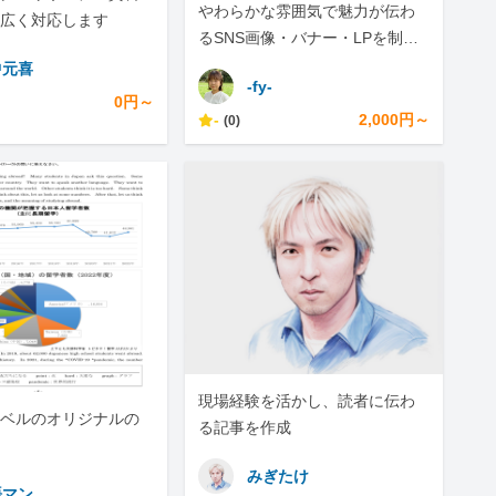
やわらかな雰囲気で魅力が伝わ
広く対応します
るSNS画像・バナー・LPを制作
します
中元喜
-fy-
0円～
-
2,000円～
(0)
現場経験を活かし、読者に伝わ
ベルのオリジナルの
る記事を作成
みぎたけ
語マン