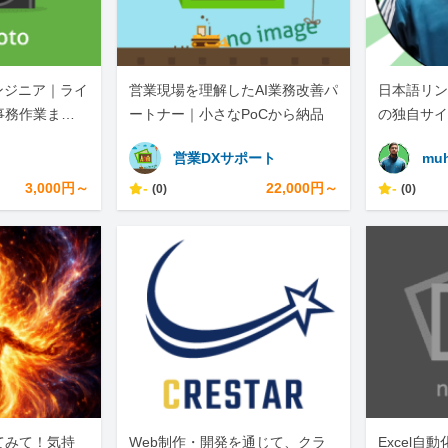
ンジニア｜ライ
営業現場を理解したAI業務改善パ
日本語リン
事務作業まで
ートナー｜小さなPoCから納品
の独自サイ
営業DXサポート
muh
3,000円～
-
22,000円～
-
(0)
(0)
てみて！気持
Web制作・開発を通じて、クラ
Excel自