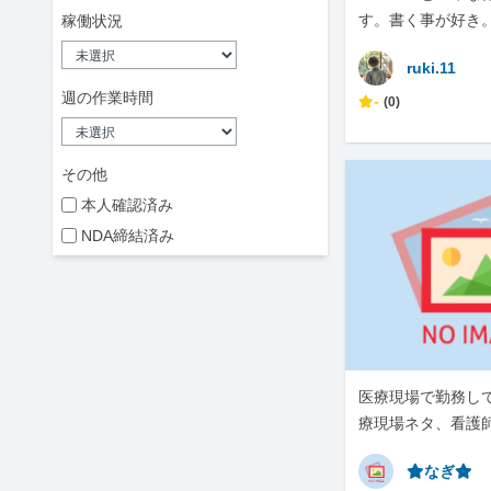
す。書く事が好き
稼働状況
ruki.11
週の作業時間
-
(0)
その他
本人確認済み
NDA締結済み
医療現場で勤務し
療現場ネタ、看護
です。
⭐︎なぎ⭐︎