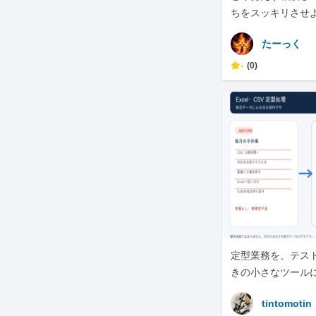
ちをスッキリさせ
たーっく
-
(0)
定型業務を、テス
きの小さなツール
tintomotin