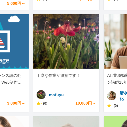
5,000円～
ランス語の翻
丁寧な作業が得意です！
AI×業務
Web制作・A
ン講師15年
す
で迅速対応
清
mofuyu
化
3,000円～
-
10,000円～
(0)
-
(0)