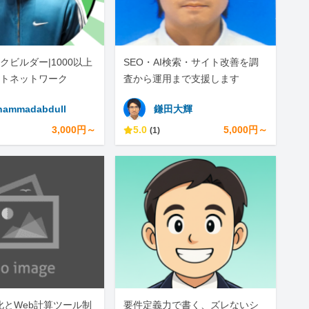
クビルダー|1000以上
SEO・AI検索・サイト改善を調
トネットワーク
査から運用まで支援します
ammadabdull
鎌田大輝
3,000円～
5.0
5,000円～
(1)
動化とWeb計算ツール制
要件定義力で書く、ズレないシ