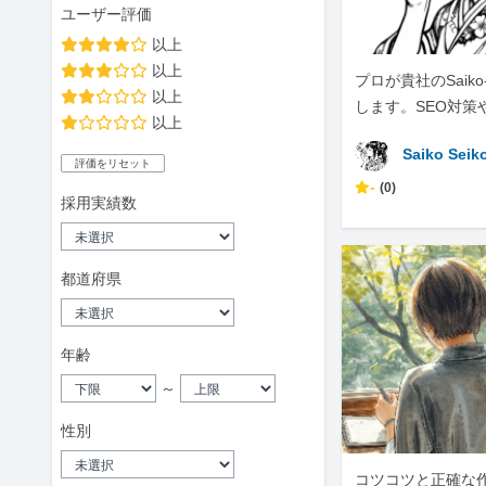
ユーザー評価
以上
以上
プロが貴社のSaiko
以上
します。SEO対策
以上
化は、ぜひ私にお
Saiko Seik
い。
評価をリセット
-
(0)
採用実績数
都道府県
年齢
～
性別
コツコツと正確な