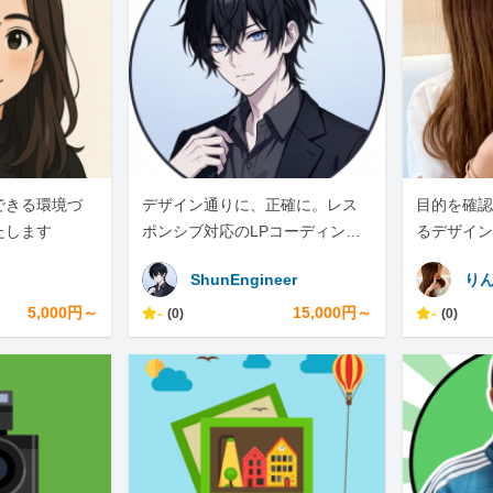
できる環境づ
デザイン通りに、正確に。レス
目的を確認
たします
ポンシブ対応のLPコーディング
るデザイン
承ります
ShunEngineer
り
5,000円～
-
15,000円～
-
(0)
(0)