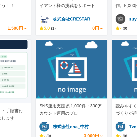
よう！！
イアント様の挑戦をサポートし
作。5,00
ています。
しテキスト
株式会社CRESTAR
suy
1,500円～
5.0
0円～
-
(1)
(0)
SNS運用支援 約1,000件・300ア
読みやすく
ト・手順書付
カウント運用のプロ
づくりが得
にします
株式会社ena_中村
Tze
-
3,000円～
-
(0)
(0)