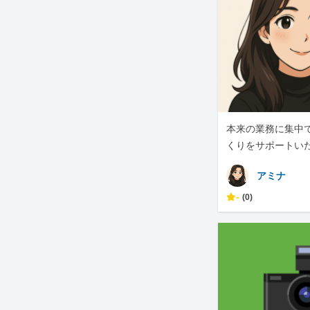
本来の業務に集中
くりをサポートい
アミナ
-
(0)