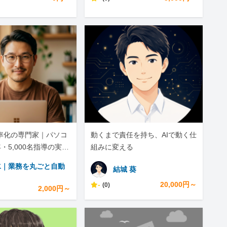
効率化の専門家｜パソコ
動くまで責任を持ち、AIで動く仕
・5,000名指導の実績
組みに変える
水｜業務を丸ごと自動
結城 葵
-
20,000円～
(0)
2,000円～