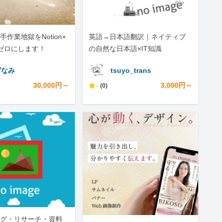
作業地獄をNotion×
英語→日本語翻訳｜ネイティブ
でゼロにします！
の自然な日本語×IT知識
ずなみ
tsuyo_trans
30,000円～
-
3,000円～
(0)
グ・リサーチ・資料