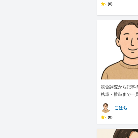
-
(0)
競合調査から記事
執筆・推敲まで一
対応します
こはち
-
(0)