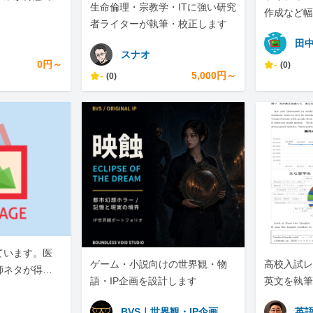
生命倫理・宗教学・ITに強い研究
。
作成など幅
者ライターが執筆・校正します
田
スナオ
0円～
-
(0)
-
5,000円～
(0)
ています。医
ゲーム・小説向けの世界観・物
高校入試レ
師ネタが得意
語・IP企画を設計します
英文を執筆
BVS｜世界観・IP企画
英