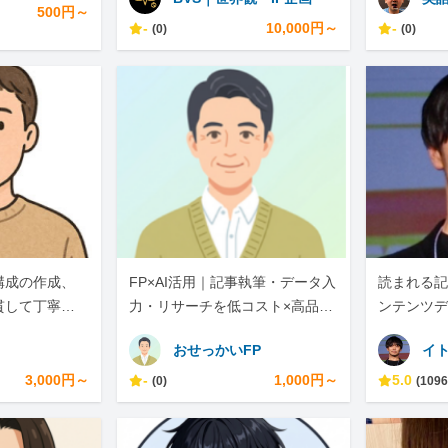
500円～
-
10,000円～
-
(0)
(0)
構成の作成、
FP×AI活用｜記事執筆・データ入
読まれる記
貫して丁寧に
力・リサーチを低コスト×高品質
ンテンツデ
で
おせっかいFP
イ
3,000円～
-
1,000円～
5.0
(0)
(1096