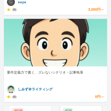
suya
-
3,000円～
(0)
要件定義力で書く、ズレないシナリオ・記事執筆
しみず＠ライティング
-
0円～
(0)