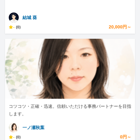
結城 葵
-
20,000円～
(0)
コツコツ・正確・迅速。信頼いただける事務パートナーを目指
します。
一ノ瀬秋葉
-
0円～
(0)