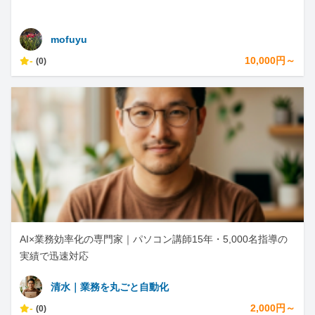
mofuyu
-
10,000円～
(0)
AI×業務効率化の専門家｜パソコン講師15年・5,000名指導の
実績で迅速対応
清水｜業務を丸ごと自動化
-
2,000円～
(0)