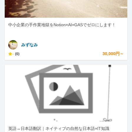
中小企業の手作業地獄をNotion×AI×GASでゼロにします！
みずなみ
-
30,000円～
(0)
英語→日本語翻訳｜ネイティブの自然な日本語×IT知識