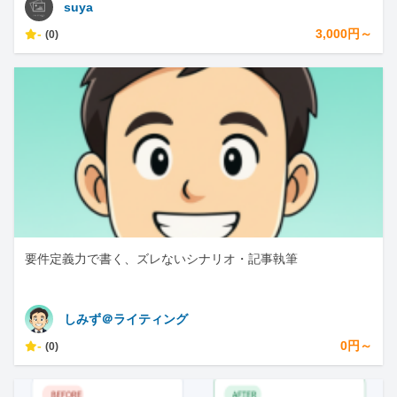
suya
-
3,000円～
(0)
要件定義力で書く、ズレないシナリオ・記事執筆
しみず＠ライティング
-
0円～
(0)