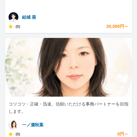
結城 葵
-
20,000円～
(0)
コツコツ・正確・迅速。信頼いただける事務パートナーを目指
します。
一ノ瀬秋葉
-
0円～
(0)