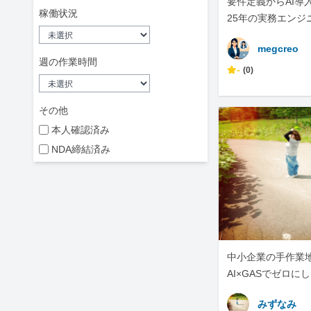
要件定義からAI導
稼働状況
25年の実務エンジ
megcreo
週の作業時間
-
(0)
その他
本人確認済み
NDA締結済み
中小企業の手作業地獄
AI×GASでゼロに
みずなみ