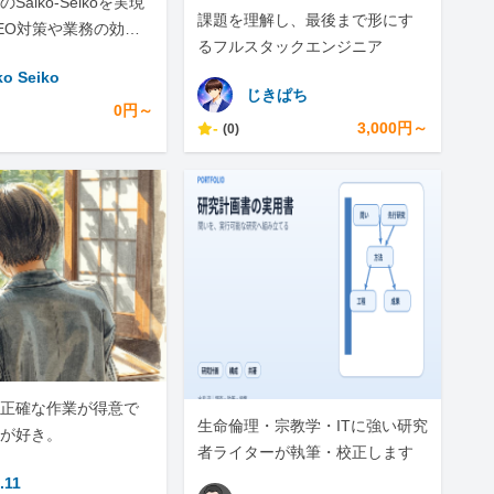
Saiko-Seikoを実現
課題を理解し、最後まで形にす
EO対策や業務の効率
るフルスタックエンジニア
私にお任せくださ
ko Seiko
じきぱち
0円～
-
3,000円～
(0)
正確な作業が得意で
生命倫理・宗教学・ITに強い研究
が好き。
者ライターが執筆・校正します
.11