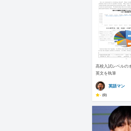
高校入試レベルの
英文を執筆
英語マン
-
(0)