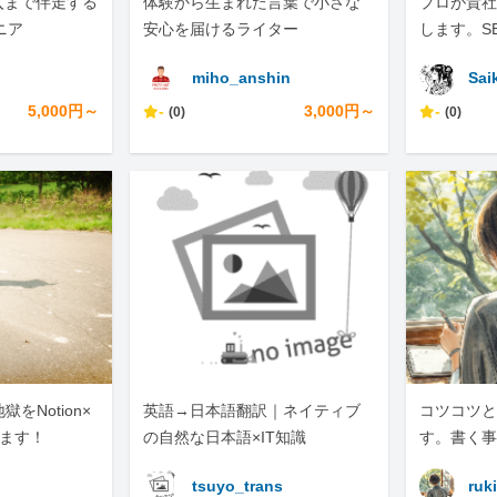
入まで伴走する
体験から生まれた言葉で小さな
プロが貴社の
ニア
安心を届けるライター
します。S
化は、ぜひ
miho_anshin
Sai
い。
5,000円～
-
3,000円～
-
(0)
(0)
をNotion×
英語→日本語翻訳｜ネイティブ
コツコツと
します！
の自然な日本語×IT知識
す。書く事
tsuyo_trans
ruki