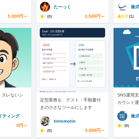
ています。
たーっく
株式
5,000円～
-
1,500円～
5.0
(0)
(1)
、ズレないシ
SNS運用支
定型業務を、テスト・手順書付
カウント運
きの小さなツールにします
イティング
株式
tintomotin
0円～
-
(0)
-
5,000円～
(0)