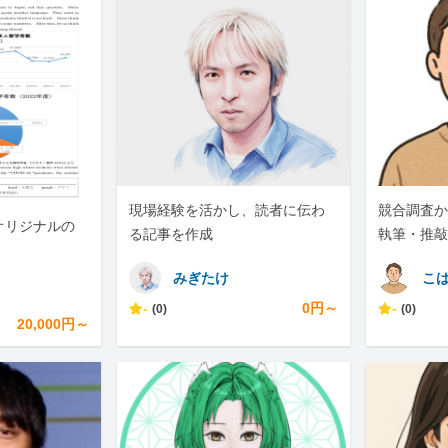
現場経験を活かし、読者に伝わ
競合調査か
オリジナルの
る記事を作成
執筆・推敲
対応します
みぎたけ
こ
-
0円～
-
(0)
(0)
20,000円～