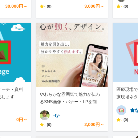
30,000円～
-
3,000円～
-
(0)
(0)
サーチ・資料
医療現場で
やわらかな雰囲気で魅力が伝わ
応します
療現場ネタ
るSNS画像・バナー・LPを制作
です。
します
⭐︎
-fy-
0円～
-
(0)
-
2,000円～
(0)