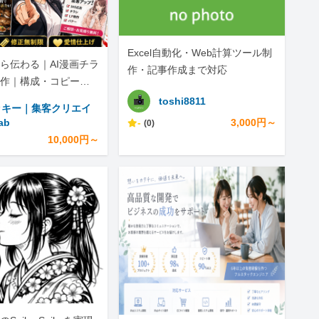
Excel自動化・Web計算ツール制
ら伝わる｜AI漫画チラ
作・記事作成まで対応
作｜構成・コピー・S
で
toshi8811
ッキー｜集客クリエイ
ab
-
3,000円～
(0)
10,000円～