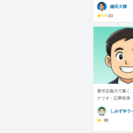
鎌田大輝
5.0
(1)
要件定義力で書く
ナリオ・記事執筆
しみず＠ラ
-
(0)