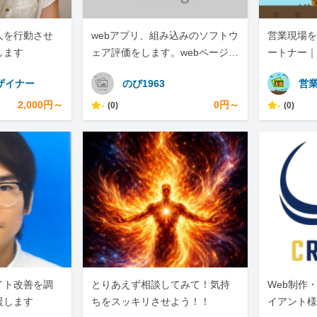
人を行動させ
webアプリ、組み込みのソフトウ
営業現場を
します
ェア評価をします。webページの
ートナー｜
スクレイピングもします。
ザイナー
のび1963
営業
2,000円～
-
0円～
-
(0)
(0)
サイト改善を調
とりあえず相談してみて！気持
Web制作
援します
ちをスッキリさせよう！！
イアント様