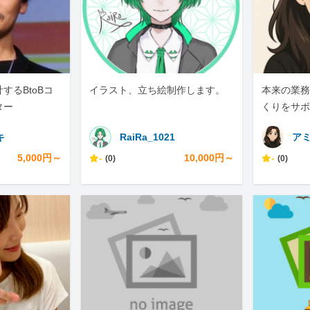
するBtoBコ
イラスト、立ち絵制作します。
本来の業務
ター
くりをサポ
キ
RaiRa_1021
ア
5,000円～
-
10,000円～
-
(0)
(0)