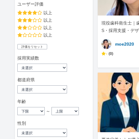
ユーザー評価
以上
以上
現役歯科衛生士｜
以上
S・採用支援・デ
以上
moe2020
評価をリセット
-
(0)
採用実績数
都道府県
年齢
～
性別