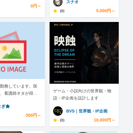
スナオ
0円～
-
5,000円～
(0)
勤務しています。医
ゲーム・小説向けの世界観・物
、看護師ネタが得意
語・IP企画を設計します
なぎ⭐︎
BVS｜世界観・IP企画
500円～
-
10,000円～
(0)