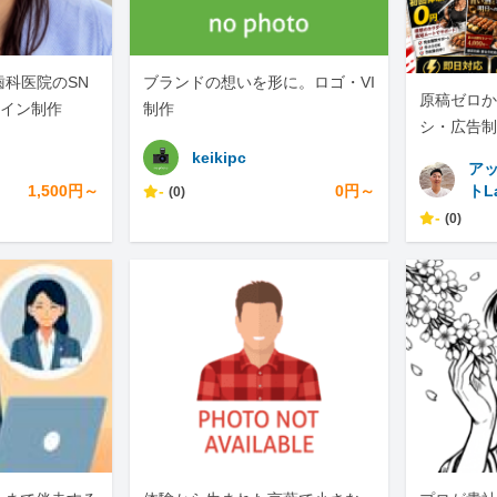
歯科医院のSN
ブランドの想いを形に。ロゴ・VI
原稿ゼロか
ザイン制作
制作
シ・広告制
NS展開ま
keikipc
ア
1,500円～
-
0円～
トL
(0)
-
(0)