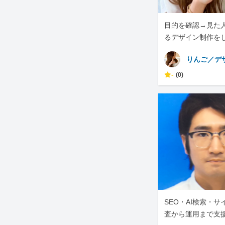
目的を確認→見た
るデザイン制作を
りんご／デ
-
(0)
SEO・AI検索・
査から運用まで支