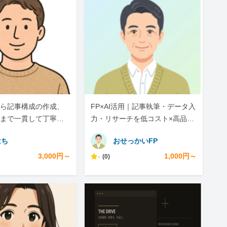
ら記事構成の作成、
FP×AI活用｜記事執筆・データ入
まで一貫して丁寧に
力・リサーチを低コスト×高品質
で
はち
おせっかいFP
3,000円～
-
1,000円～
(0)