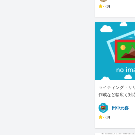
-
(0)
ライティング・リ
作成など幅広く対
田中元喜
-
(0)