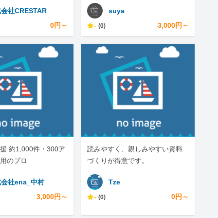
しテキスト完結
会社CRESTAR
suya
0円～
-
3,000円～
(0)
援 約1,000件・300ア
読みやすく、親しみやすい資料
用のプロ
づくりが得意です。
会社ena_中村
Tze
3,000円～
-
0円～
(0)