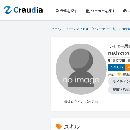
仕事を探す
ワーカーを探す
クラウドソーシングTOP
ワーカー一覧
rush
ライター歴
rushx
東京都
作業可能
-
評価
採用
ライティン
記事・We
最終ログイン：2ヶ月前
スキル