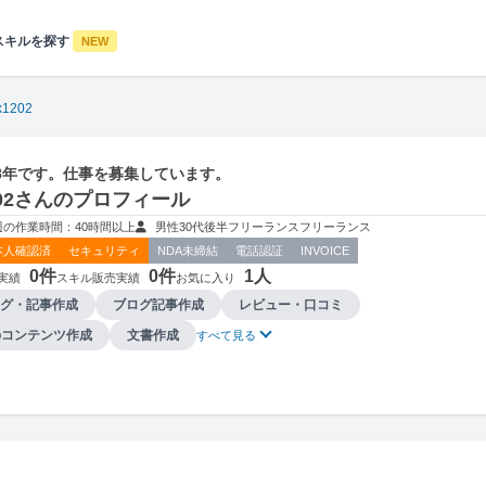
スキルを探す
NEW
x1202
8年です。仕事を募集しています。
1202さんのプロフィール
週の作業時間：40時間以上
男性
30代後半
フリーランス
フリーランス
本人確認済
セキュリティ
NDA未締結
電話認証
INVOICE
0件
0件
1人
実績
スキル販売実績
お気に入り
グ・記事作成
ブログ記事作成
レビュー・口コミ
bコンテンツ作成
文書作成
すべて見る