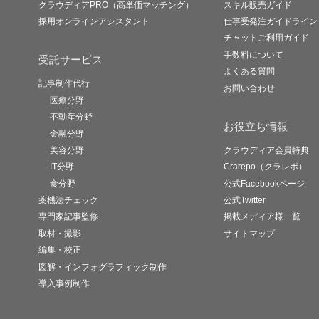
クラウディアPRO（高単価マッチング）
スキル販売ガイド
採用オンラインアシスタント
仕事受発注ガイドライン
チャットご利用ガイド
手数料について
受託サービス
よくある質問
記事制作代行
お問い合わせ
医療分野
不動産分野
お役立ち情報
金融分野
美容分野
クラウディア会員特典
IT分野
Crarepo（クラレポ）
食分野
公式Facebookページ
薬機法チェック
公式Twitter
専門家記事監修
掲載メディア様一覧
取材・撮影
サイトマップ
編集・校正
図解・インフォグラフィック制作
導入事例制作