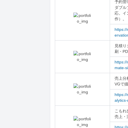
予約管
ダブル
応。イン
作）。
https:/
ervatio
見積り
刷・P
https:/
mate-si
売上分
VGで
https:/
alytics
こもれ
売上・
https:/