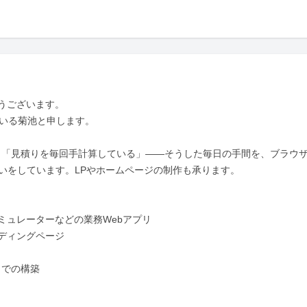
ございます。

いる菊池と申します。

変」「見積りを毎回手計算している」——そうした毎日の手間を、ブラウ
いをしています。LPやホームページの制作も承ります。

ュレーターなどの業務Webアプリ

ィングページ

ss での構築
