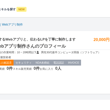
スキルを探す
NEW
｜Webアプリ制作
するWebアプリと、伝わるLPを丁寧に制作します
20,000
ebアプリ制作さんのプロフィール
週の作業時間：10 ~ 20時間以下
男性
30代後半
コンピュータ関係（ソフトウェア）
関連技術者
本人確認済
セキュリティ
NDA未締結
電話認証
INVOICE
0件
0件
0人
実績
スキル販売実績
お気に入り