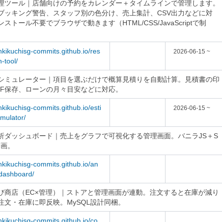
理ツール｜店舗向けの予約をカレンダー＋タイムラインで管理します。
ブッキング警告、スタッフ別の色分け、売上集計、CSV出力などに対
ストール不要でブラウザで動きます（HTML/CSS/JavaScriptで制
/nkikuchisg-commits.github.io/res
2026-06-15 ~
n-tool/
シミュレーター｜項目を選ぶだけで概算見積りを自動計算。見積書の印
DF保存、ローンの月々目安などに対応。
/nkikuchisg-commits.github.io/esti
2026-06-15 ~
mulator/
析ダッシュボード｜売上をグラフで可視化する管理画面。バニラJS＋S
描画。
/nkikuchisg-commits.github.io/an
-dashboard/
び商店（EC×管理）｜ストアと管理画面が連動。注文すると在庫が減り
注文・在庫に即反映。MySQL設計同梱。
/nkikuchisg-commits.github.io/co