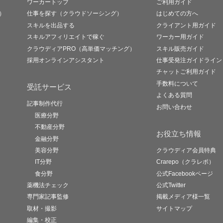
ワーカートップ
ご利用ガイド
）
仕事を探す（クラウドソーシング）
はじめての方へ
スキルを出品する
クライアント用ガイド
スキルアフィリエイトで稼ぐ
ワーカー用ガイド
クラウディアPRO（高単価マッチング）
スキル販売ガイド
採用オンラインアシスタント
仕事受発注ガイドライン
チャットご利用ガイド
手数料について
受託サービス
よくある質問
記事制作代行
お問い合わせ
医療分野
不動産分野
お役立ち情報
金融分野
美容分野
クラウディア会員特典
IT分野
Crarepo（クラレポ）
食分野
公式Facebookページ
薬機法チェック
公式Twitter
専門家記事監修
掲載メディア様一覧
取材・撮影
サイトマップ
編集・校正