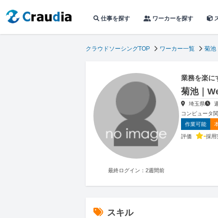
仕事を探す
ワーカーを探す
クラウドソーシングTOP
ワーカー一覧
菊池
業務を楽に
菊池｜W
埼玉県
コンピュータ
作業可能
-
評価
採用
最終ログイン：2週間前
スキル