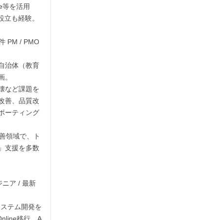
cle等を活用
設立も経験。

PM / PMO 
自治体（教育
。

壊など課題を
改善、品質改
ポーティング
用改善領域で、ト
」支援を多数
ニア / 最新
システム開発を
line移行、A