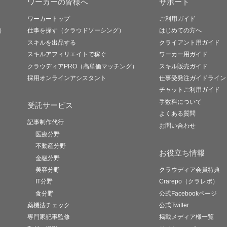
ワーカーの皆様へ
サポート
ワーカートップ
ご利用ガイド
）
仕事を探す（クラウドソーシング）
はじめての方へ
スキルを出品する
クライアント用ガイド
スキルアフィリエイトで稼ぐ
ワーカー用ガイド
クラウディアPRO（高単価マッチング）
スキル販売ガイド
採用オンラインアシスタント
仕事受発注ガイドライン
チャットご利用ガイド
手数料について
受託サービス
よくある質問
記事制作代行
お問い合わせ
医療分野
不動産分野
お役立ち情報
金融分野
美容分野
クラウディア会員特典
IT分野
Crarepo（クラレポ）
食分野
公式Facebookページ
薬機法チェック
公式Twitter
専門家記事監修
掲載メディア様一覧