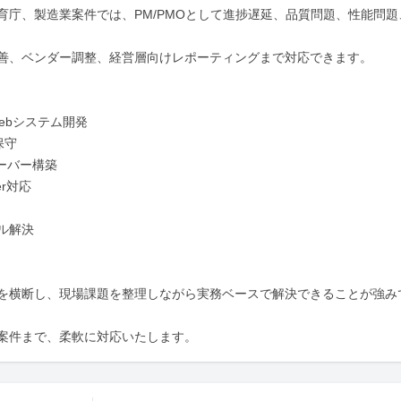
育庁、製造業案件では、PM/PMOとして進捗遅延、品質問題、性能問題
善、ベンダー調整、経営層向けレポーティングまで対応できます。

Webシステム開発

保守

ーバー構築

er対応

解決

を横断し、現場課題を整理しながら実務ベースで解決できることが強み
案件まで、柔軟に対応いたします。