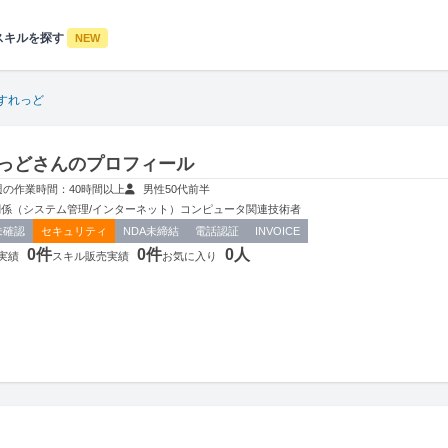
スキルを探す
NEW
すれっど
っどさんのプロフィール
週の作業時間：40時間以上
男性
50代前半
係（システム管理/インターネット）
コンピュータ関連技術者
未確認
セキュリティ
NDA未締結
電話認証
INVOICE
0件
0件
0人
実績
スキル販売実績
お気に入り