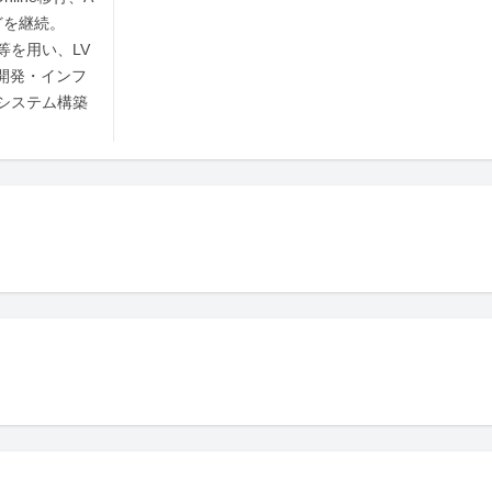
どを継続。

ver等を用い、LV
など、開発・インフ
システム構築