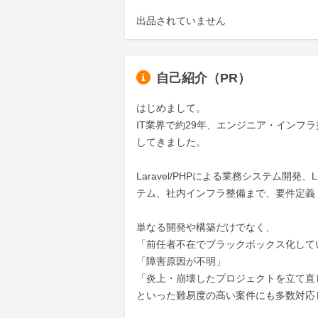
出品されていません
自己紹介（PR）
はじめまして。

IT業界で約29年、エンジニア・インフ
してきました。

Laravel/PHPによる業務システム開発、L
テム、社内インフラ整備まで、要件定義
単なる開発や構築だけでなく、

「前任者不在でブラックボックス化してい
「障害原因が不明」

「炎上・崩壊したプロジェクトを立て直し
といった難易度の高い案件にも多数対応し