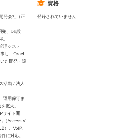
資格
ラム開発会社（正
登録されていません
ム開発、DB設
。

管理システ
し、Oracl
Bを用いた開発・設
ス活動 / 法人
、運用保守ま
を拡大。

Pサイト開
ccess V
LB）、VoIP、
件に対応。
