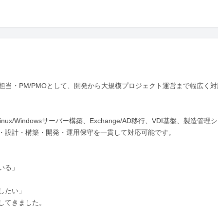
ラ担当・PM/PMOとして、開発から大規模プロジェクト運営まで幅広く対
inux/Windowsサーバー構築、Exchange/AD移行、VDI基盤、製造管理
・設計・構築・開発・運用保守を一貫して対応可能です。

る」

たい」

てきました。
