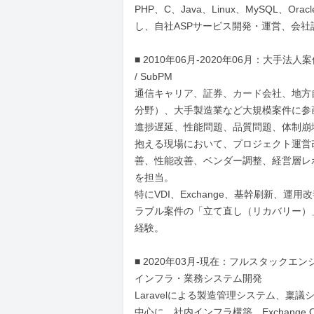
PHP、C、Java、Linux、MySQL、Ora
し、自社ASPサービス開発・運営、会社
■ 2010年06月-2020年06月：大手法人案件 
/ SubPM

通信キャリア、証券、カード会社、地方
分野）、大手製造業など大規模案件に参画
進捗遅延、性能問題、品質問題、体制崩
抱える現場において、プロジェクト運営
善、性能改善、ベンダー調整、経営層レ
を担当。

特にVDI、Exchange、基幹刷新、運
ラブル案件の「立て直し（リカバリー）
経験。

■ 2020年03月-現在：フルスタックエンジ
インフラ・業務システム開発

Laravelによる製造管理システム、稟議
中心に、社内インフラ構築、Exchange On