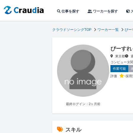
仕事を探す
ワーカーを探す
クラウドソーシングTOP
ワーカー一覧
ぴー
ぴーすれ
東京都
コンピュータ関
作業可能
-
評価
採用
最終ログイン：2ヶ月前
スキル