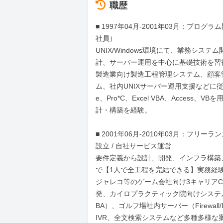
職歴
■ 1997年04月-2001年03月：プログ
社員）

UNIX/Windows環境にて、業務システ
計、サーバー運用を中心に基礎技術を習得
製造業向け製造工程管理システム、顧客
ム、社内UNIXサーバー運用支援などに従事
e、Pro*C、Excel VBA、Access、V
計・構築を経験。

■ 2001年06月-2010年03月：フリーラン
設立 / 自社サービス運営

要件定義から設計、開発、インフラ構築
で【1人で全工程を完結できる】実務経験
ジャレコ等のゲーム会社向け3キャリアC
発、カイロプラクティック院向けシステム（A
BA）、ゴルフ場社内サーバー（Firewall/
IVR、全文検索システムなど多種多様な案