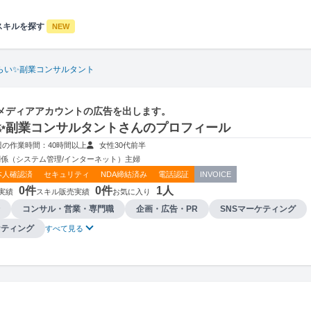
スキルを探す
NEW
らい✨副業コンサルタント
メディアアカウントの広告を出します。
✨副業コンサルタントさんのプロフィール
週の作業時間：40時間以上
女性
30代前半
係（システム管理/インターネット）
主婦
本人確認済
セキュリティ
NDA締結済み
電話認証
INVOICE
0件
0件
1人
実績
スキル販売実績
お気に入り
コンサル・営業・専門職
企画・広告・PR
SNSマーケティング
ケティング
すべて見る