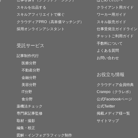
）
仕事を探す（クラウドソーシング）
はじめての方へ
スキルを出品する
クライアント用ガイド
スキルアフィリエイトで稼ぐ
ワーカー用ガイド
クラウディアPRO（高単価マッチング）
スキル販売ガイド
採用オンラインアシスタント
仕事受発注ガイドライン
チャットご利用ガイド
手数料について
受託サービス
よくある質問
記事制作代行
お問い合わせ
医療分野
不動産分野
お役立ち情報
金融分野
美容分野
クラウディア会員特典
IT分野
Crarepo（クラレポ）
食分野
公式Facebookページ
薬機法チェック
公式Twitter
専門家記事監修
掲載メディア様一覧
取材・撮影
サイトマップ
編集・校正
図解・インフォグラフィック制作