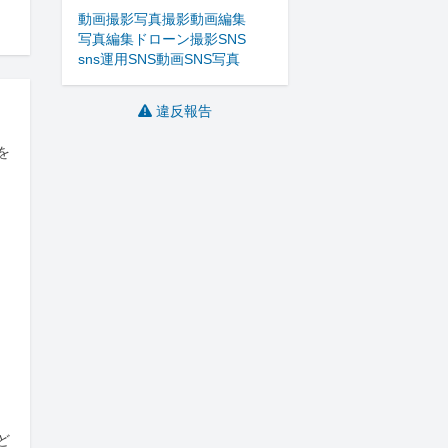
動画撮影
写真撮影
動画編集
写真編集
ドローン撮影
SNS
sns運用
SNS動画
SNS写真
違反報告
を
ど