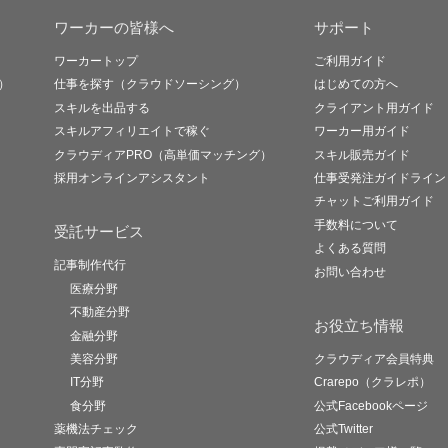
ワーカーの皆様へ
サポート
ワーカートップ
ご利用ガイド
）
仕事を探す（クラウドソーシング）
はじめての方へ
スキルを出品する
クライアント用ガイド
スキルアフィリエイトで稼ぐ
ワーカー用ガイド
クラウディアPRO（高単価マッチング）
スキル販売ガイド
採用オンラインアシスタント
仕事受発注ガイドライン
チャットご利用ガイド
手数料について
受託サービス
よくある質問
記事制作代行
お問い合わせ
医療分野
不動産分野
お役立ち情報
金融分野
美容分野
クラウディア会員特典
IT分野
Crarepo（クラレポ）
食分野
公式Facebookページ
薬機法チェック
公式Twitter