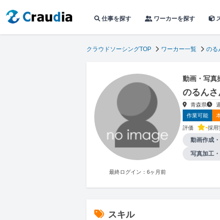
仕事を探す
ワーカーを探す
クラウドソーシングTOP
ワーカー一覧
のる
動画・写真
のるんさ
青森県
作業可能
-
評価
採用
動画作成・
写真加工・
最終ログイン：6ヶ月前
スキル