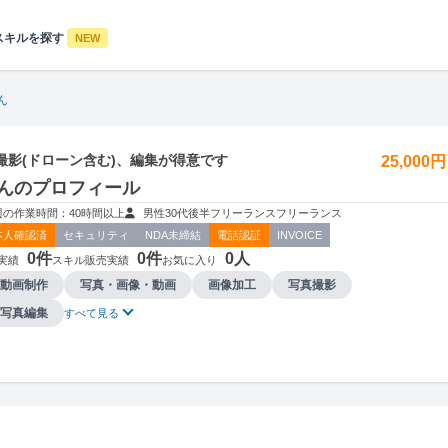
スキルを探す
NEW
ん
撮影(ドローン含む)、編集が得意です
25,000
んのプロフィール
週の作業時間：40時間以上
男性
30代後半
フリーランス
フリーランス
本人確認済
セキュリティ
NDA未締結
電話認証
INVOICE
0件
0件
0人
実績
スキル販売実績
お気に入り
動画制作
写真・画像・動画
画像加工
写真撮影
写真編集
すべて見る