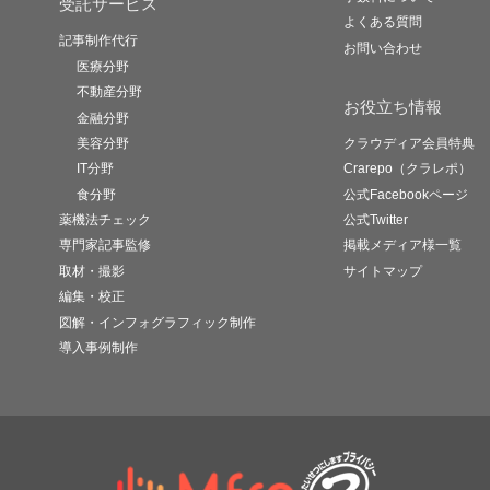
受託サービス
よくある質問
記事制作代行
お問い合わせ
医療分野
不動産分野
お役立ち情報
金融分野
美容分野
クラウディア会員特典
IT分野
Crarepo（クラレポ）
食分野
公式Facebookページ
薬機法チェック
公式Twitter
専門家記事監修
掲載メディア様一覧
取材・撮影
サイトマップ
編集・校正
図解・インフォグラフィック制作
導入事例制作