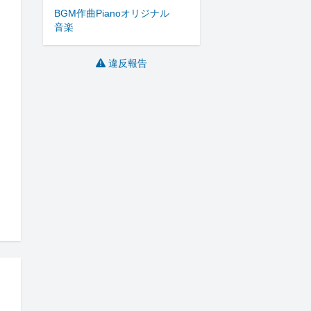
BGM
作曲
Piano
オリジナル
音楽
違反報告