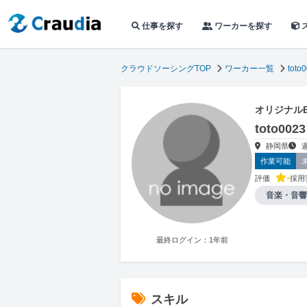
仕事を探す
ワーカーを探す
クラウドソーシングTOP
ワーカー一覧
toto
オリジナル
toto0
静岡県
作業可能
-
評価
採用
音楽・音響
最終ログイン：1年前
スキル