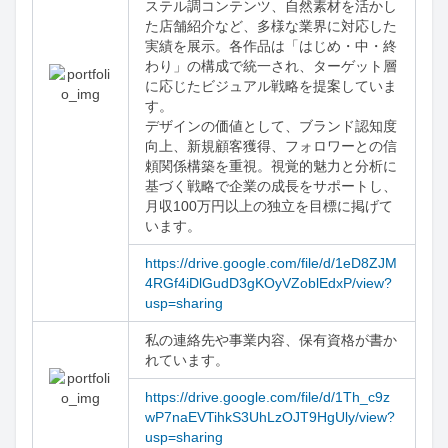
ステル調コンテンツ、自然素材を活かし
た店舗紹介など、多様な業界に対応した
実績を展示。各作品は「はじめ・中・終
わり」の構成で統一され、ターゲット層
に応じたビジュアル戦略を提案していま
す。

デザインの価値として、ブランド認知度
向上、新規顧客獲得、フォロワーとの信
頼関係構築を重視。視覚的魅力と分析に
基づく戦略で企業の成長をサポートし、
月収100万円以上の独立を目標に掲げて
います。
https://drive.google.com/file/d/1eD8ZJM
4RGf4iDlGudD3gKOyVZoblEdxP/view?
usp=sharing
私の連絡先や事業内容、保有資格が書か
れています。
https://drive.google.com/file/d/1Th_c9z
wP7naEVTihkS3UhLzOJT9HgUly/view?
usp=sharing