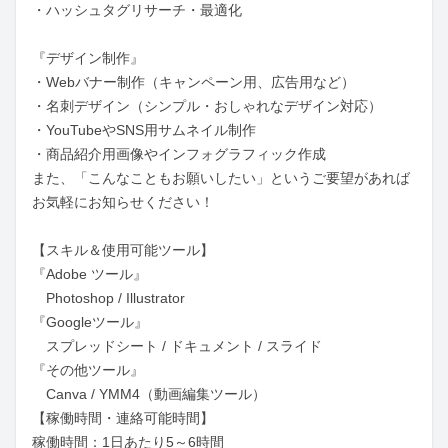
・ハッシュタグリサーチ・最適化

『デザイン制作』

・Webバナー制作（キャンペーン用、広告用など）

・名刺デザイン（シンプル・おしゃれなデザイン対応）

・YouTubeやSNS用サムネイル制作

・商品紹介用画像やインフォグラフィック作成

また、「こんなこともお願いしたい」というご要望があれば
お気軽にお知らせください！

【スキル＆使用可能ツール】

『Adobe ツール』

　Photoshop / Illustrator

『Googleツール』

　スプレッドシート / ドキュメント / スライド

『その他ツール』

　Canva / YMM4（動画編集ツール）

【稼働時間・連絡可能時間】

稼働時間：1日あたり5～6時間
