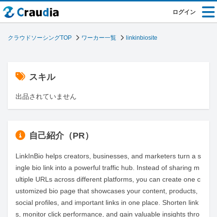
ログイン
クラウドソーシングTOP
ワーカー一覧
linkinbiosite
スキル
出品されていません
自己紹介（PR）
LinkInBio helps creators, businesses, and marketers turn a s
ingle bio link into a powerful traffic hub. Instead of sharing m
ultiple URLs across different platforms, you can create one c
ustomized bio page that showcases your content, products, 
social profiles, and important links in one place. Shorten link
s, monitor click performance, and gain valuable insights thro