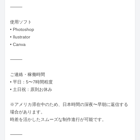
⸻

使用ソフト

• Photoshop

• Ilustrator

• Canva

⸻

ご連絡・稼働時間

• 平日：5〜7時間程度

• 土日祝：原則お休み

※アメリカ滞在中のため、日本時間の深夜〜早朝に返信する
場合があります。

時差を活かしたスムーズな制作進行が可能です。

⸻
