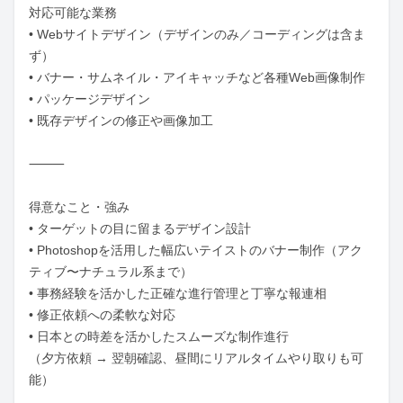
対応可能な業務

• Webサイトデザイン（デザインのみ／コーディングは含ま
ず）

• バナー・サムネイル・アイキャッチなど各種Web画像制作

• パッケージデザイン

• 既存デザインの修正や画像加工

⸻

得意なこと・強み

• ターゲットの目に留まるデザイン設計

• Photoshopを活用した幅広いテイストのバナー制作（アク
ティブ〜ナチュラル系まで）

• 事務経験を活かした正確な進行管理と丁寧な報連相

• 修正依頼への柔軟な対応

• 日本との時差を活かしたスムーズな制作進行

（夕方依頼 → 翌朝確認、昼間にリアルタイムやり取りも可
能）
