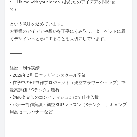
• 「Hit me with your ideas（あなたのアイデアを聞かせ
て）」

という意味を込めています。

お客様のアイデアや想いを丁寧にくみ取り、ターゲットに届
くデザインへと形にすることを大切にしています。

⸻

経歴・制作実績

• 2026年2月 日本デザインスクール卒業

• 在学中のHP制作プロジェクト（架空フラワーショップ）で
最高評価「Sランク」獲得

• 約90名参加のコンペティションにて佳作入賞

• バナー制作実績：架空SUPレッスン（Sランク）、キャンプ
用品セールバナーなど

⸻
