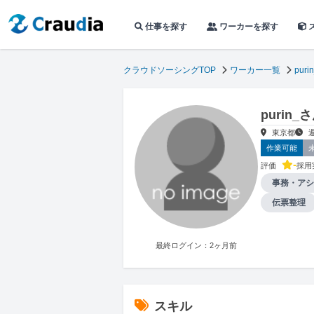
仕事を探す
ワーカーを探す
クラウドソーシングTOP
ワーカー一覧
puri
purin
東京都
作業可能
-
評価
採用
事務・アシ
伝票整理
最終ログイン：2ヶ月前
スキル