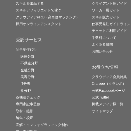
スキルを出品する
クライアント用ガイド
スキルアフィリエイトで稼ぐ
ワーカー用ガイド
クラウディアPRO（高単価マッチング）
スキル販売ガイド
採用オンラインアシスタント
仕事受発注ガイドライン
チャットご利用ガイド
手数料について
受託サービス
よくある質問
記事制作代行
お問い合わせ
医療分野
不動産分野
お役立ち情報
金融分野
美容分野
クラウディア会員特典
IT分野
Crarepo（クラレポ）
食分野
公式Facebookページ
薬機法チェック
公式Twitter
専門家記事監修
掲載メディア様一覧
取材・撮影
サイトマップ
編集・校正
図解・インフォグラフィック制作