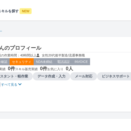
スキルを探す
NEW
n_
_さんのプロフィール
週の作業時間：40時間以上
女性
20代後半
製造/流通
事務職
未確認
セキュリティ
NDA未締結
電話認証
INVOICE
0件
0件
0人
実績
スキル販売実績
お気に入り
スタント・軽作業
データ作成・入力
メール対応
ビジネスサポート
すべて見る