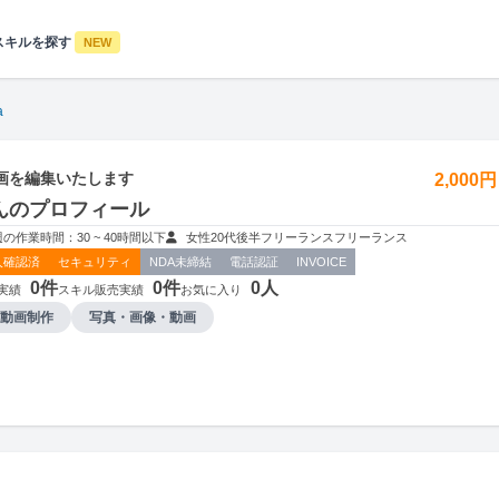
スキルを探す
NEW
a
画を編集いたします
2,000
さんのプロフィール
週の作業時間：30 ~ 40時間以下
女性
20代後半
フリーランス
フリーランス
人確認済
セキュリティ
NDA未締結
電話認証
INVOICE
0件
0件
0人
実績
スキル販売実績
お気に入り
動画制作
写真・画像・動画