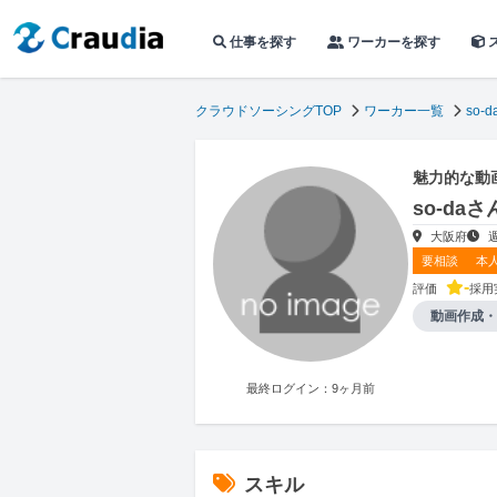
仕事を探す
ワーカーを探す
クラウドソーシングTOP
ワーカー一覧
so-d
魅力的な動
so-da
大阪府
要相談
本
-
評価
採用
動画作成・
最終ログイン：9ヶ月前
スキル