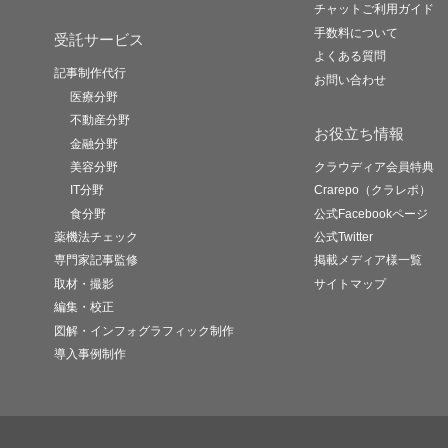
チャットご利用ガイド
手数料について
受託サービス
よくある質問
記事制作代行
お問い合わせ
医療分野
不動産分野
お役立ち情報
金融分野
美容分野
クラウディア会員特典
IT分野
Crarepo（クラレポ）
食分野
公式Facebookページ
薬機法チェック
公式Twitter
専門家記事監修
掲載メディア様一覧
取材・撮影
サイトマップ
編集・校正
図解・インフォグラフィック制作
導入事例制作