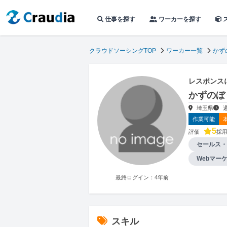
仕事を探す
ワーカーを探す
クラウドソーシングTOP
ワーカー一覧
かず
レスポンス
かずのぼ
埼玉県
作業可能
5
評価
採
セールス・
Webマー
最終ログイン：4年前
スキル