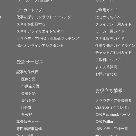
ワーカートップ
ご利用ガイド
）
仕事を探す（クラウドソーシング）
はじめての方へ
スキルを出品する
クライアント用ガイド
スキルアフィリエイトで稼ぐ
ワーカー用ガイド
クラウディアPRO（高単価マッチング）
スキル販売ガイド
採用オンラインアシスタント
仕事受発注ガイドライン
チャットご利用ガイド
手数料について
受託サービス
よくある質問
記事制作代行
お問い合わせ
医療分野
不動産分野
お役立ち情報
金融分野
美容分野
クラウディア会員特典
IT分野
Crarepo（クラレポ）
食分野
公式Facebookページ
薬機法チェック
公式Twitter
専門家記事監修
掲載メディア様一覧
取材・撮影
サイトマップ