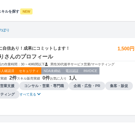
スキルを探す
NEW
のぼり
に自信あり！成果にコミットします！
1,500
りさんのプロフィール
週の作業時間：30 ~ 40時間以下
男性
30代後半
サービス
営業/マーケティング
本人確認済
セキュリティ
NDA未締結
電話認証
INVOICE
2件
0件
1人
用実績
スキル販売実績
お気に入り
営業支援
コンサル・営業・専門職
企画・広告・PR
集客・販促
ケティング
すべて見る