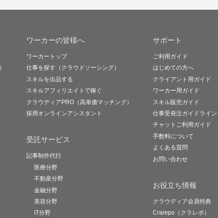
ワーカーの皆様へ
サポート
ワーカートップ
ご利用ガイド
）
仕事を探す（クラウドソーシング）
はじめての方へ
スキルを出品する
クライアント用ガイド
スキルアフィリエイトで稼ぐ
ワーカー用ガイド
クラウディアPRO（高単価マッチング）
スキル販売ガイド
採用オンラインアシスタント
仕事受発注ガイドライン
チャットご利用ガイド
手数料について
受託サービス
よくある質問
記事制作代行
お問い合わせ
医療分野
不動産分野
お役立ち情報
金融分野
美容分野
クラウディア会員特典
IT分野
Crarepo（クラレポ）