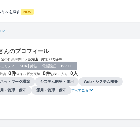
スキルを探す
NEW
214
14さんのプロフィール
週の作業時間：未設定
男性
30代後半
キュリティ
NDA未締結
電話認証
INVOICE
0件
0件
0人
実績
スキル販売実績
お気に入り
ネットワーク構築
システム開発・運用
Web・システム開発
用・管理・保守
運用・管理・保守
すべて見る