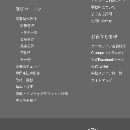
チャットご利用ガイド
手数料について
受託サービス
よくある質問
記事制作代行
お問い合わせ
医療分野
不動産分野
お役立ち情報
金融分野
美容分野
クラウディア会員特典
IT分野
Crarepo（クラレポ）
食分野
公式Facebookページ
薬機法チェック
公式Twitter
専門家記事監修
掲載メディア様一覧
取材・撮影
サイトマップ
編集・校正
図解・インフォグラフィック制作
導入事例制作