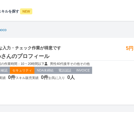
スキルを探す
NEW
moco
な入力・チェック作業が得意です
5
coさんのプロフィール
週の作業時間：10 ~ 20時間以下
男性
40代後半
その他
その他
未確認
セキュリティ
NDA未締結
電話認証
INVOICE
0件
0件
0人
実績
スキル販売実績
お気に入り