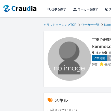
仕事を探す
ワーカーを探す
クラウドソーシングTOP
ワーカー一覧
ken
丁寧で正確
kenmo
東京都
作業可能
-
評価
採用
スキル
出品されていません