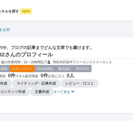
スキルを探す
NEW
まる32
のや、ブログの記事までどんな文章でも書けます。
32さんのプロフィール
週の作業時間：10 ~ 20時間以下
男性
30代前半
フリーランス
フリーランス
未確認
セキュリティ
NDA未締結
電話認証
INVOICE
0件
0件
0人
実績
スキル販売実績
お気に入り
作成
ライティング・記事作成
レビュー・口コミ
bコンテンツ作成
文書作成
すべて見る