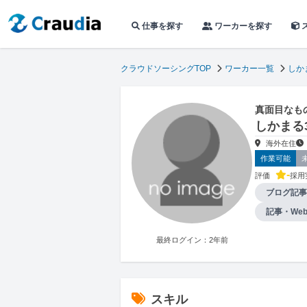
仕事を探す
ワーカーを探す
クラウドソーシングTOP
ワーカー一覧
しか
真面目なも
しかまる
海外在住
作業可能
-
評価
採用
ブログ記事
記事・We
最終ログイン：2年前
スキル