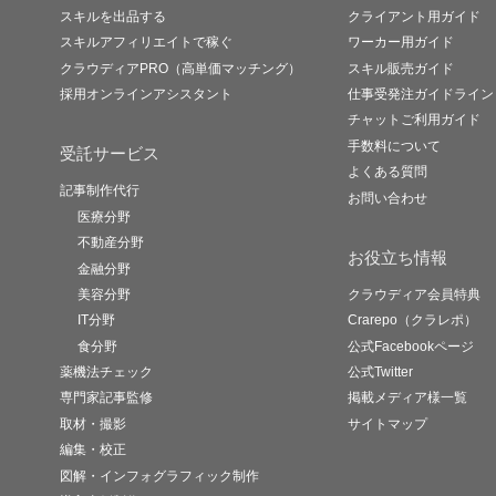
スキルを出品する
クライアント用ガイド
スキルアフィリエイトで稼ぐ
ワーカー用ガイド
クラウディアPRO（高単価マッチング）
スキル販売ガイド
採用オンラインアシスタント
仕事受発注ガイドライン
チャットご利用ガイド
手数料について
受託サービス
よくある質問
記事制作代行
お問い合わせ
医療分野
不動産分野
お役立ち情報
金融分野
美容分野
クラウディア会員特典
IT分野
Crarepo（クラレポ）
食分野
公式Facebookページ
薬機法チェック
公式Twitter
専門家記事監修
掲載メディア様一覧
取材・撮影
サイトマップ
編集・校正
図解・インフォグラフィック制作