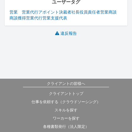
ユーザータグ
営業 営業代行
アポイント
決裁者
社長
役員
責任者
営業
商談
商談獲得
営業代行
営業支援
代表
違反報告
クライアントの皆様へ
クライアントトップ
仕事を依頼する（クラウドソーシング）
スキルを探す
ワーカーを探す
各種書類発行（法人限定）