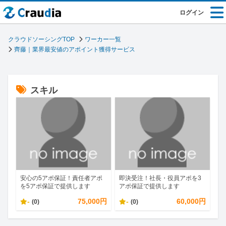
ログイン
クラウドソーシングTOP
ワーカー一覧
齊藤｜業界最安値のアポイント獲得サービス
スキル
安心の5アポ保証！責任者アポ
即決受注！社長・役員アポを3
を5アポ保証で提供します
アポ保証で提供します
-
75,000円
-
60,000円
(0)
(0)