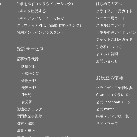
）
仕事を探す（クラウドソーシング）
はじめての方へ
スキルを出品する
クライアント用ガイド
スキルアフィリエイトで稼ぐ
ワーカー用ガイド
クラウディアPRO（高単価マッチング）
スキル販売ガイド
採用オンラインアシスタント
仕事受発注ガイドライン
チャットご利用ガイド
手数料について
受託サービス
よくある質問
記事制作代行
お問い合わせ
医療分野
不動産分野
お役立ち情報
金融分野
美容分野
クラウディア会員特典
IT分野
Crarepo（クラレポ）
食分野
公式Facebookページ
薬機法チェック
公式Twitter
専門家記事監修
掲載メディア様一覧
取材・撮影
サイトマップ
編集・校正