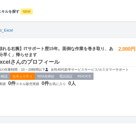
スキルを探す
NEW
o_Excel
頼れる右腕】ITサポート歴15年。面倒な作業を巻き取り、あ
2,000
0分早く」帰らせます
_Excelさんのプロフィール
週の作業時間：10 ~ 20時間以下
女性
40代前半
サービス
サービス/カスタマーサポート
未確認
セキュリティ
NDA未締結
電話認証
INVOICE
0件
0件
0人
実績
スキル販売実績
お気に入り