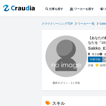
仕事を探す
ワーカーを探す
クラウドソーシングTOP
ワーカー一覧
Sakk
【あなたの
なたを「1
Sakko
東京都
作業可能
-
評価
採用
最終ログイン：1ヶ月前
スキル