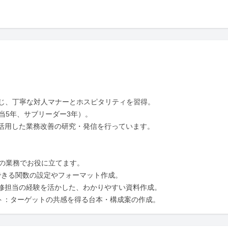
じ、丁寧な対人マナーとホスピタリティを習得。

当5年、サブリーダー3年）。

を活用した業務改善の研究・発信を行っています。

の業務でお役に立てます。

できる関数の設定やフォーマット作成。

修担当の経験を活かした、わかりやすい資料作成。

運用サポート：ターゲットの共感を得る台本・構成案の作成。