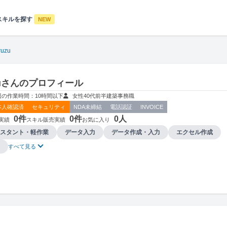
スキルを探す
NEW
ruzu
uzuさんのプロフィール
週の作業時間：10時間以下
女性
40代前半
建築
事務職
本人確認済
セキュリティ
NDA未締結
電話認証
INVOICE
0件
0件
0人
実績
スキル販売実績
お気に入り
スタント・軽作業
データ入力
データ作成・入力
エクセル作成
すべて見る