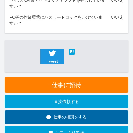
ウイルス対策・セキュリティソフトを導入していま
いいえ
すか？
PC等の作業環境にパスワードロックをかけていま
いいえ
すか？
Tweet
仕事に招待
直接依頼する
仕事の相談をする
お気に入り追加