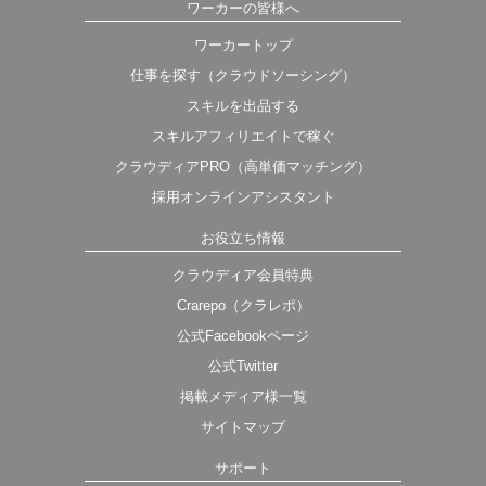
ワーカーの皆様へ
ワーカートップ
仕事を探す（クラウドソーシング）
スキルを出品する
スキルアフィリエイトで稼ぐ
クラウディアPRO（高単価マッチング）
採用オンラインアシスタント
お役立ち情報
クラウディア会員特典
Crarepo（クラレポ）
公式Facebookページ
公式Twitter
掲載メディア様一覧
サイトマップ
サポート