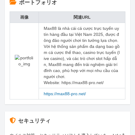
ポートフォリオ
画像
関連URL
Max88 là nhà cái cá cược trực tuyến uy 
tín hàng đầu tại Việt Nam 2025, được đ
ông đảo người chơi tin tưởng lựa chọn. 
Với hệ thống sản phẩm đa dạng bao gồ
m cá cược thể thao, casino trực tuyến (l
ive casino), và các trò chơi slot hấp dẫ
n, Max88 mang đến trải nghiệm giải trí 
đỉnh cao, phù hợp với mọi nhu cầu của 
người chơi. 

Website: https://max88-pro.net/
https://max88-pro.net/
セキュリティ