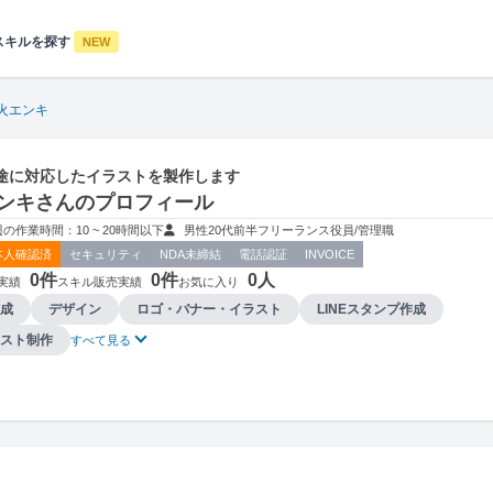
スキルを探す
NEW
火エンキ
途に対応したイラストを製作します
ンキさんのプロフィール
週の作業時間：10 ~ 20時間以下
男性
20代前半
フリーランス
役員/管理職
本人確認済
セキュリティ
NDA未締結
電話認証
INVOICE
0件
0件
0人
実績
スキル販売実績
お気に入り
成
デザイン
ロゴ・バナー・イラスト
LINEスタンプ作成
スト制作
すべて見る