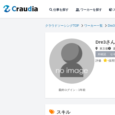
仕事を探す
ワーカーを探す
クラウドソーシングTOP
ワーカー一覧
Dre3
Dre3
東京都
未確認
セ
-
評価
採用
最終ログイン：1年前
スキル