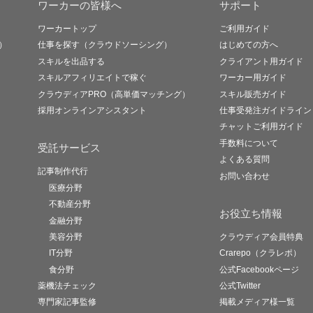
ワーカーの皆様へ
サポート
ワーカートップ
ご利用ガイド
）
仕事を探す（クラウドソーシング）
はじめての方へ
スキルを出品する
クライアント用ガイド
スキルアフィリエイトで稼ぐ
ワーカー用ガイド
クラウディアPRO（高単価マッチング）
スキル販売ガイド
採用オンラインアシスタント
仕事受発注ガイドライン
チャットご利用ガイド
手数料について
受託サービス
よくある質問
記事制作代行
お問い合わせ
医療分野
不動産分野
お役立ち情報
金融分野
美容分野
クラウディア会員特典
IT分野
Crarepo（クラレポ）
食分野
公式Facebookページ
薬機法チェック
公式Twitter
専門家記事監修
掲載メディア様一覧