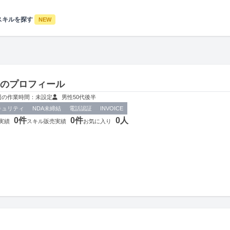
スキルを探す
NEW
さんのプロフィール
週の作業時間：未設定
男性
50代後半
キュリティ
NDA未締結
電話認証
INVOICE
0件
0件
0人
実績
スキル販売実績
お気に入り