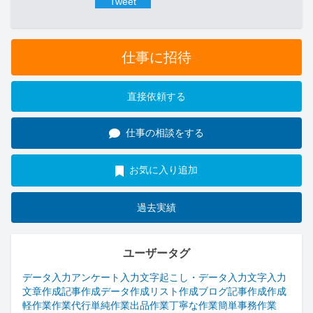
Tweet
仕事に招待
直接依頼する
仕事の相談をする
お気に入り追加
過去実績
ユーザータグ
データ入力
アンケート入力
文字起こし・データ入力
文字入力
文章作成
記事作成
データ作成
リスト作成
ブログ記事作成
作成
軽作業
作業代行
単純作業
出品作業
丁寧な作業
簡単事務作業