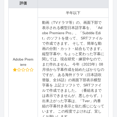
評価
半年以下
動画（TVドラマ等）の、画面下部で
表示される横型日本語字幕を、 「Ad
obe Premiere Pro」、「Subtitle Edi
t」のソフトを使って、 SRTファイル
で作成できます。 そして、簡単な動
画の分割・カット・結合もできます。
縦型字幕や、ちょっと変わった字幕に
関しては、現在研究・練習中なので、
Adobe Prem
まだ作れません。 今年（2023年）08
iere
月頃から字幕作成を始めたばかりなの
ですが、 ある海外ドラマ（日本語吹
替版、全16話）の画面下部表示横型
字幕を 上記２ソフトで、SRTファイ
ルで作成できました。 （番組名まで
は表示できませんが、悪しからず。）
出来上がった字幕は、「Tver」内番
組の字幕付き表示と似た感じになって
います。 この程度でよければ、宜し
くお願いします。