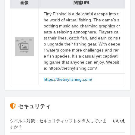
画像
関連URL
Tiny Fishing is a delightful escape into t
he world of virtual fishing. The game’s s
oothing music and charming graphics cr
eate a relaxing atmosphere. Players ca
st their lines, catch fish, and earn coins t
o upgrade their fishing gear. With deepe
r waters come more challenges and rar
e fish species. It’s a casual yet captivati
ng game that anyone can enjoy. Websit
e: https://thetinyfishing.com/
https://thetinyfishing.com/
セキュリティ
ウイルス対策・セキュリティソフトを導入していま
いいえ
すか？