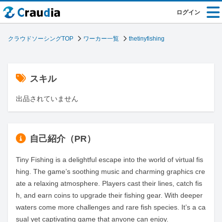
ログイン
クラウドソーシングTOP
ワーカー一覧
thetinyfishing
スキル
出品されていません
自己紹介（PR）
Tiny Fishing is a delightful escape into the world of virtual fis
hing. The game’s soothing music and charming graphics cre
ate a relaxing atmosphere. Players cast their lines, catch fis
h, and earn coins to upgrade their fishing gear. With deeper 
waters come more challenges and rare fish species. It’s a ca
sual yet captivating game that anyone can enjoy.