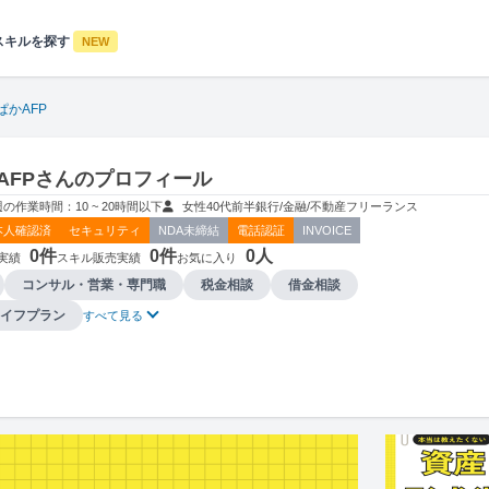
スキルを探す
NEW
ぱかAFP
AFPさんのプロフィール
週の作業時間：10 ~ 20時間以下
女性
40代前半
銀行/金融/不動産
フリーランス
本人確認済
セキュリティ
NDA未締結
電話認証
INVOICE
0件
0件
0人
実績
スキル販売実績
お気に入り
コンサル・営業・専門職
税金相談
借金相談
イフプラン
すべて見る