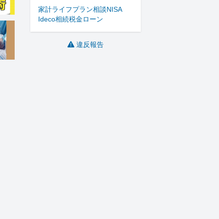
家計
ライフプラン
相談
NISA
Ideco
相続
税金
ローン
違反報告