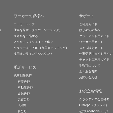
ワーカーの皆様へ
サポート
ワーカートップ
ご利用ガイド
）
仕事を探す（クラウドソーシング）
はじめての方へ
スキルを出品する
クライアント用ガイド
スキルアフィリエイトで稼ぐ
ワーカー用ガイド
クラウディアPRO（高単価マッチング）
スキル販売ガイド
採用オンラインアシスタント
仕事受発注ガイドライン
チャットご利用ガイド
手数料について
受託サービス
よくある質問
記事制作代行
お問い合わせ
医療分野
不動産分野
お役立ち情報
金融分野
美容分野
クラウディア会員特典
IT分野
Crarepo（クラレポ）
食分野
公式Facebookページ