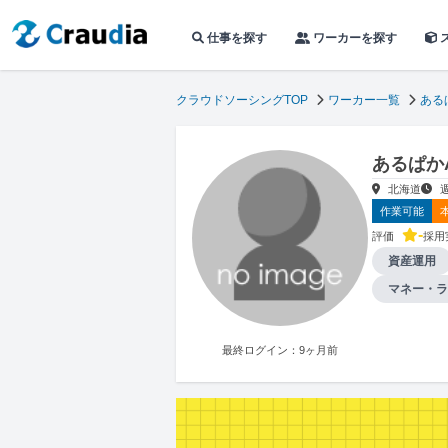
仕事を探す
ワーカーを探す
クラウドソーシングTOP
ワーカー一覧
ある
あるぱか
北海道
作業可能
-
評価
採用
資産運用
マネー・ラ
最終ログイン：9ヶ月前