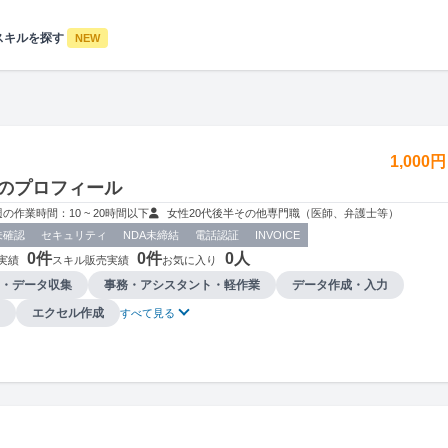
スキルを探す
NEW
1,000
のプロフィール
週の作業時間：10 ~ 20時間以下
女性
20代後半
その他
専門職（医師、弁護士等）
未確認
セキュリティ
NDA未締結
電話認証
INVOICE
0件
0件
0人
実績
スキル販売実績
お気に入り
・データ収集
事務・アシスタント・軽作業
データ作成・入力
エクセル作成
すべて見る