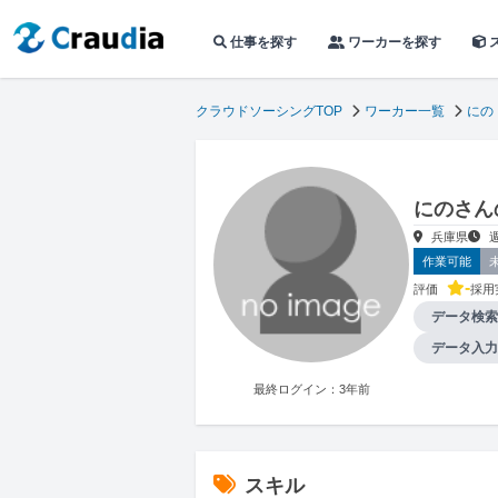
仕事を探す
ワーカーを探す
クラウドソーシングTOP
ワーカー一覧
にの
にのさん
兵庫県
作業可能
-
評価
採用
データ検索
データ入力
最終ログイン：3年前
スキル