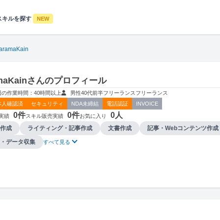
スキルを探す
NEW
aramaKain
amaKainさんのプロフィール
週の作業時間：40時間以上
男性
40代前半
フリーランス
フリーランス
本人確認済
セキュリティ
NDA未締結
電話認証
INVOICE
0件
0件
0人
実績
スキル販売実績
お気に入り
作成
ライティング・記事作成
文書作成
記事・Webコンテンツ作成
・データ収集
すべて見る