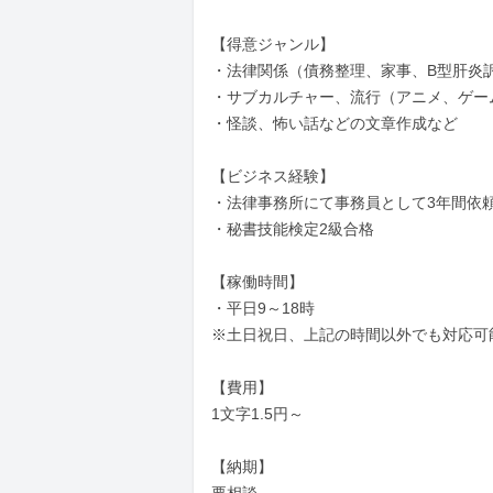
【得意ジャンル】

・法律関係（債務整理、家事、B型肝炎訴
・サブカルチャー、流行（アニメ、ゲーム
・怪談、怖い話などの文章作成など

【ビジネス経験】

・法律事務所にて事務員として3年間依
・秘書技能検定2級合格

【稼働時間】

・平日9～18時

※土日祝日、上記の時間以外でも対応可能
【費用】

1文字1.5円～

【納期】
