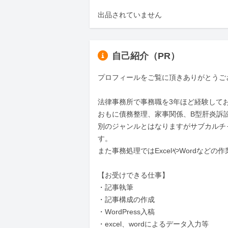
出品されていません
自己紹介（PR）
プロフィールをご覧に頂きありがとうござい
法律事務所で事務職を3年ほど経験してお
おもに債務整理、家事関係、B型肝炎訴訟
別のジャンルとはなりますがサブカルチ
す。

また事務処理ではExcelやWordなどの
【お受けできる仕事】

・記事執筆

・記事構成の作成

・WordPress入稿

・excel、wordによるデータ入力等
