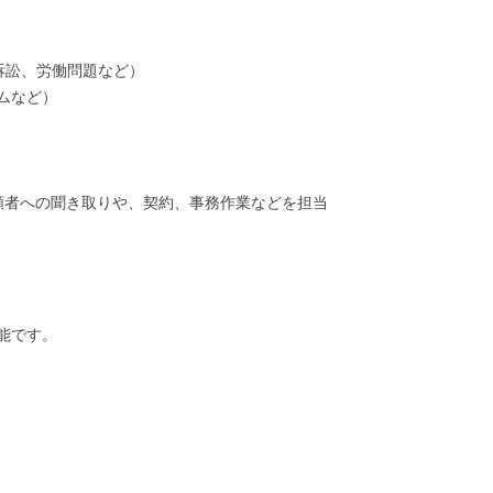
訟、労働問題など）

など）

頼者への聞き取りや、契約、事務作業などを担当

です。
