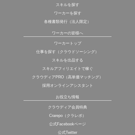
スキルを探す
ワーカーを探す
各種書類発行（法人限定）
ワーカーの皆様へ
ワーカートップ
仕事を探す（クラウドソーシング）
スキルを出品する
スキルアフィリエイトで稼ぐ
クラウディアPRO（高単価マッチング）
採用オンラインアシスタント
お役立ち情報
クラウディア会員特典
Crarepo（クラレポ）
公式Facebookページ
公式Twitter