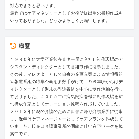
対応できると思います。

最近ではケアマネジャーとしてお役所提出用の書類作成も

やっておりました。どうかよろしくお願いします。
職歴
１９８０年に大学卒業後在京キー局に入社し制作現場のア
シスタントディレクターとして番組制作に従事しました。
その後ディレクターとして自身の企画立案による情報番組
や報道番組の特集企画を多数手がけて、９６年頃からはデ
ィレクターとして週末の報道番組を中心に制作活動を行っ
ておりました。２００５年に病気闘病を機に制作現場を離
れ構成作家としてナレーション原稿を作成していました。
２０１３年に親の介護のために田舎に帰り介護業界に従事
し、近年はケアマネージャーとしてケアプランを作成して
いました。現在は介護事業所の閉鎖に伴い在宅ワークを模
索中です。