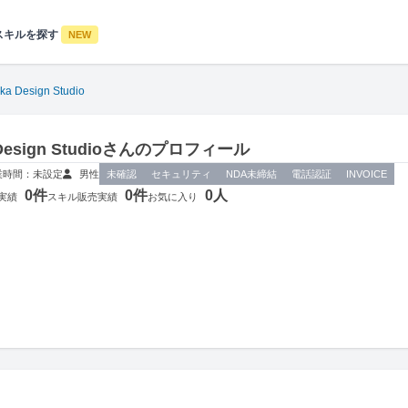
スキルを探す
NEW
ka Design Studio
 Design Studioさんのプロフィール
業時間：未設定
男性
未確認
セキュリティ
NDA未締結
電話認証
INVOICE
0件
0件
0人
実績
スキル販売実績
お気に入り