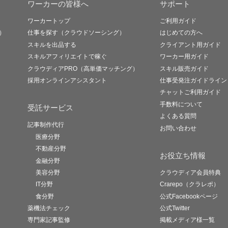
ワーカーの皆様へ
サポート
ワーカートップ
ご利用ガイド
）
仕事を探す（クラウドソーシング）
はじめての方へ
スキルを出品する
クライアント用ガイド
スキルアフィリエイトで稼ぐ
ワーカー用ガイド
クラウディアPRO（高単価マッチング）
スキル販売ガイド
採用オンラインアシスタント
仕事受発注ガイドライン
チャットご利用ガイド
手数料について
受託サービス
よくある質問
記事制作代行
お問い合わせ
医療分野
不動産分野
お役立ち情報
金融分野
美容分野
クラウディア会員特典
IT分野
Crarepo（クラレポ）
食分野
公式Facebookページ
薬機法チェック
公式Twitter
専門家記事監修
掲載メディア様一覧