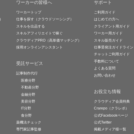
ワーカーの皆様へ
サポート
ワーカートップ
ご利用ガイド
）
仕事を探す（クラウドソーシング）
はじめての方へ
スキルを出品する
クライアント用ガイド
スキルアフィリエイトで稼ぐ
ワーカー用ガイド
クラウディアPRO（高単価マッチング）
スキル販売ガイド
採用オンラインアシスタント
仕事受発注ガイドライン
チャットご利用ガイド
手数料について
受託サービス
よくある質問
記事制作代行
お問い合わせ
医療分野
不動産分野
お役立ち情報
金融分野
美容分野
クラウディア会員特典
IT分野
Crarepo（クラレポ）
食分野
公式Facebookページ
薬機法チェック
公式Twitter
専門家記事監修
掲載メディア様一覧