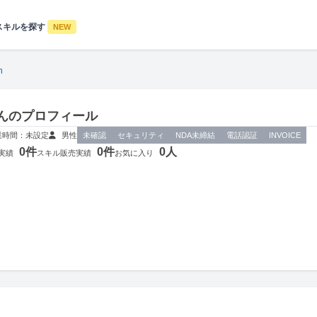
スキルを探す
NEW
n
さんのプロフィール
業時間：未設定
男性
未確認
セキュリティ
NDA未締結
電話認証
INVOICE
0件
0件
0人
実績
スキル販売実績
お気に入り