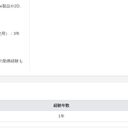
e製品や2D、
用）：3年

の勤務経験も
経験年数
1年