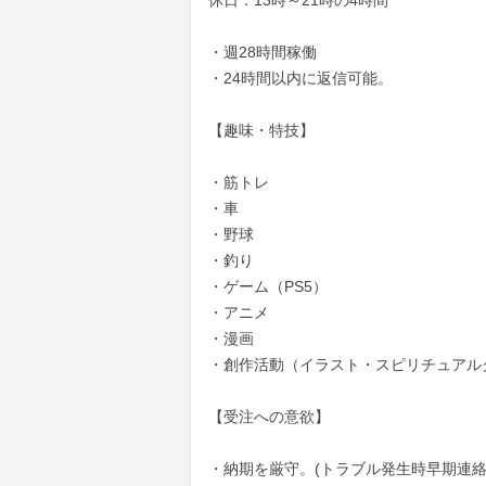
休日：13時～21時の4時間

・週28時間稼働

・24時間以内に返信可能。

【趣味・特技】

・筋トレ

・車

・野球

・釣り

・ゲーム（PS5）

・アニメ

・漫画

・創作活動（イラスト・スピリチュアルグ
【受注への意欲】

・納期を厳守。(トラブル発生時早期連絡し