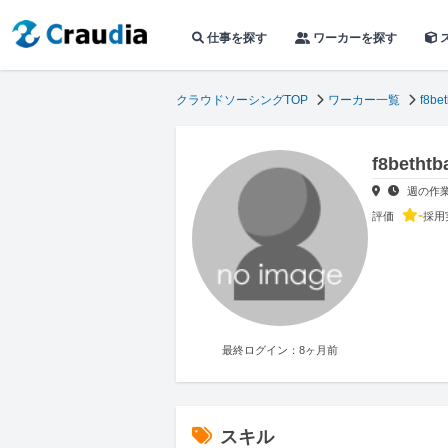
仕事を探す
ワーカーを探す
クラウドソーシングTOP
ワーカー一覧
f8be
f8bet
週の作
-
評価
採用
最終ログイン：8ヶ月前
スキル