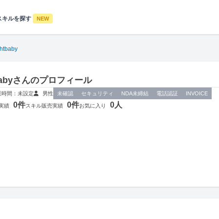
スキルを探す
NEW
thtbaby
htbabyさんのプロフィール
業時間：未設定
男性
未確認
セキュリティ
NDA未締結
電話認証
INVOICE
0件
0件
0人
実績
スキル販売実績
お気に入り