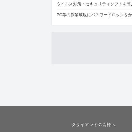
ウイルス対策・セキュリティソフトを導
PC等の作業環境にパスワードロックを
クライアントの皆様へ