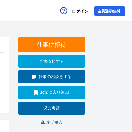
ログイン
会員登録(無料)
仕事に招待
直接依頼する
仕事の相談をする
お気に入り追加
過去実績
違反報告