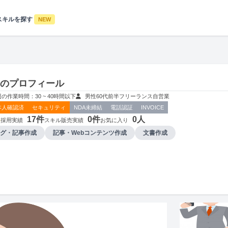
スキルを探す
NEW
.さんのプロフィール
週の作業時間：30 ~ 40時間以下
男性
60代前半
フリーランス
自営業
本人確認済
セキュリティ
NDA未締結
電話認証
INVOICE
3
17件
0件
0人
採用実績
スキル販売実績
お気に入り
グ・記事作成
記事・Webコンテンツ作成
文書作成