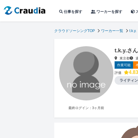
仕事を探す
ワーカーを探す
クラウドソーシングTOP
ワーカー一覧
t.k.y.
t.k.y
東京都
作業可能
4.8
評価
ライティン
最終ログイン：3ヶ月前