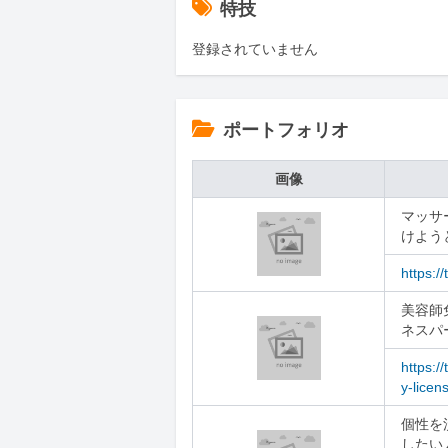
特技
登録されていません
ポートフォリオ
画像
マッサ
けよう
https:/
美容師
ネスパ
https:/
y-licen
個性を
したい