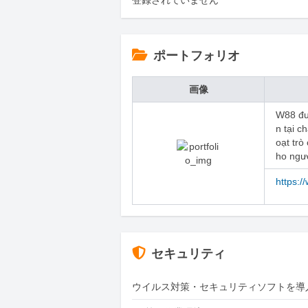
登録されていません
ポートフォリオ
画像
W88 đượ
n tại c
oạt trò
ho ngườ
https:/
セキュリティ
ウイルス対策・セキュリティソフトを導