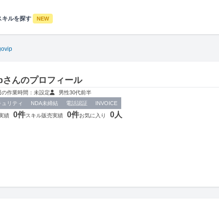
スキルを探す
NEW
ovip
vipさんのプロフィール
週の作業時間：未設定
男性
30代前半
キュリティ
NDA未締結
電話認証
INVOICE
0件
0件
0人
実績
スキル販売実績
お気に入り