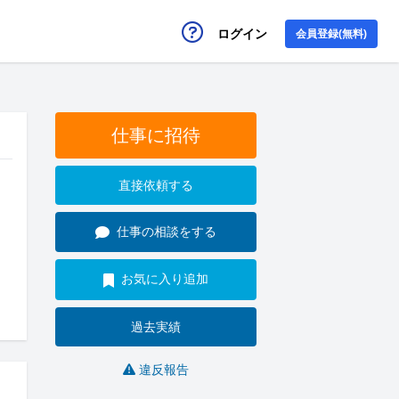
ログイン
会員登録(無料)
仕事に招待
直接依頼する
仕事の相談をする
お気に入り追加
過去実績
違反報告