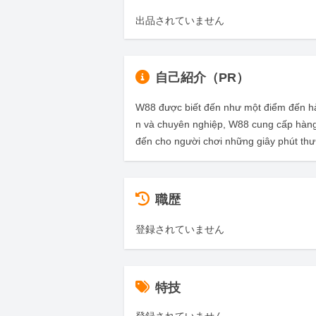
出品されていません
自己紹介（PR）
W88 được biết đến như một điểm đến hàng
n và chuyên nghiệp, W88 cung cấp hàng 
đến cho người chơi những giây phút thư
職歴
登録されていません
特技