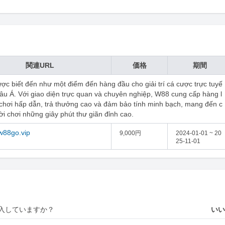
関連URL
価格
期間
c biết đến như một điểm đến hàng đầu cho giải trí cá cược trực tuyế
hâu Á. Với giao diện trực quan và chuyên nghiệp, W88 cung cấp hàng l
 chơi hấp dẫn, trả thưởng cao và đảm bảo tính minh bạch, mang đến c
i chơi những giây phút thư giãn đỉnh cao.
/w88go.vip
9,000円
2024-01-01 ~ 20
25-11-01
入していますか？
い