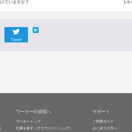
かけていますか？
い
Tweet
ワーカーの皆様へ
サポート
ワーカートップ
ご利用ガイド
）
仕事を探す（クラウドソーシング）
はじめての方へ